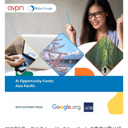
数
を
読
み
込
み
中
で
す