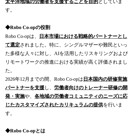
太平洋地域の労働者を支援することを目的
としていま
す。
◆Robo Co-opの役割
Robo Co-opは、
日本市場における戦略的パートナーとし
て選定
されました。特に、シングルマザーや難民といっ
た多様な人々に対し、AIを活用したリスキリングおよび
リモートワークの推進における実績が高く評価されまし
た。
2026年12月までの間、Robo Co-opは
日本国内の研修実施
パートナーを支援
し、
労働者向けのトレーナー研修の開
発・実施
や、
各地域の労働者コミュニティのニーズに応
じたカスタマイズされたカリキュラムの提供
を行いま
す。
◆Robo Co-opとは