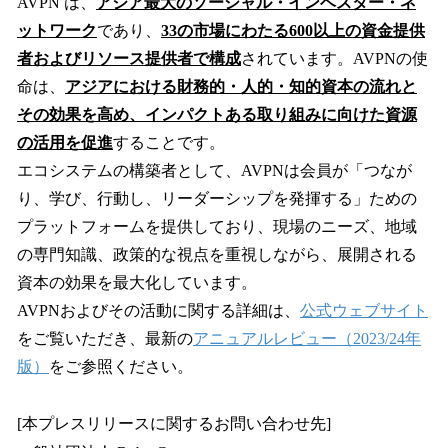
AVPN は、
アジア最大のソーシャル・インベスター・ネ
ットワーク
であり、
33の市場にわたる600以上の資金提供
者およびリソース提供者で構成
されています。AVPNの使
命は、
アジアにおける財務的・人的・知的資本の流れと
その効果を高め、インパクトある取り組みに向けた資源
の活用を促進
することです。
エコシステムの構築者として、AVPNは会員が「つなが
り、学び、行動し、リーダーシップを発揮する」ための
プラットフォームを提供しており、現場のニーズ、地域
の専門知識、政策的な視点を重視しながら、展開される
資本の効果を最大化しています。
AVPNおよびその活動に関する詳細は、
公式ウェブサイト
をご覧いただき、最新の
アニュアルレビュー（2023/24年
版）
をご参照ください。
[本プレスリリースに関するお問い合わせ先]