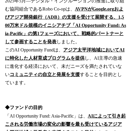
2025年5月—デジタル・インクルージョンの推進に取り組
む協同組合であるRobo Co-opは、
AVPNがGoogle.orgおよ
びアジア開発銀行（ADB）の支援を受けて展開する、1,5
00万米ドル規模のイニシアチブ「AI Opportunity Fund: As
ia-Pacific」の第1フェーズにおいて、戦略的パートナーと
して参画することを発表
しました。
このAI Opportunity Fundは、
アジア太平洋地域においてAI
に特化した人材育成プログラムを提供
し、AI主導の急速
に進化する経済において、未だニーズを満たされていな
い
コミュニティの自立と発展を支援
することを目的とし
ています。
◆ファンドの目的
「AI Opportunity Fund: Asia-Pacific」は、
AIによって引き起
こされる労働市場の変化の影響を最も受けているアジア