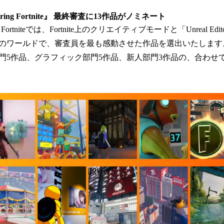
turing Fortnite』 最終審査に13作品がノミネート
g Fortniteでは、Fortnite上のクリエイティブモードと「Unreal Editor 
のワールドで、審査員を最も感動させた作品を選出いたします
門5作品、グラフィック部門5作品、新人部門3作品の、合わせて