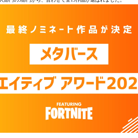
み
込
み
中
で
す