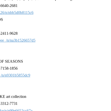
40-2681
su26/n/nbb5d0b8115c6
S
11-9628
eeeee_/n/na3b1526657d5
F SEASONS
58-1856
o_/n/n9301b5855dc9
t collection
12-7731
suke/n/n99e6652cc67a