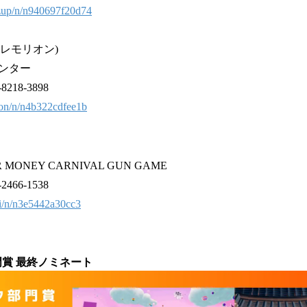
azup/n/n940697f20d74
n(レモリオン)
ンター
18-3898
rion/n/n4b322cdfee1b
ONEY CARNIVAL GUN GAME
66-1538
ki/n/n3e5442a30cc3
賞 最終ノミネート