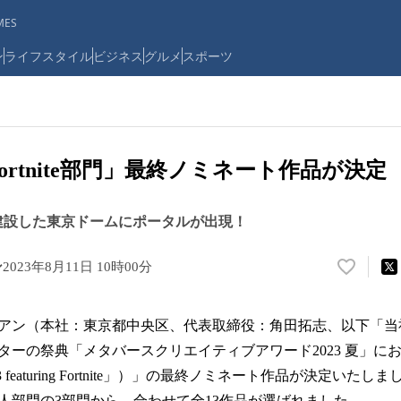
ES
ン
ライフスタイル
ビジネス
グルメ
スポーツ
「Fortnite部門」最終ノミネート作品が決定
プ上に建設した東京ドームにポータルが出現！
ン
2023年8月11日 10時00分
い
い
ね
アン（本社：東京都中央区、代表取締役：角田拓志、以下「当
！
数
ーの祭典「メタバースクリエイティブアワード2023 夏」における「
を
 featuring Fortnite」）」の最終ノミネート作品が決定い
読
人部門の3部門から、合わせて全13作品が選ばれました。