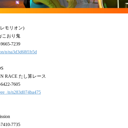
n(レモリオン)
ag/こおり鬼
65-7239
rion/n/na3d3d68f1b5d
S
ON RACE たし算レース
22-7605
eeeee_/n/n283d074ba475
sion
10-7735