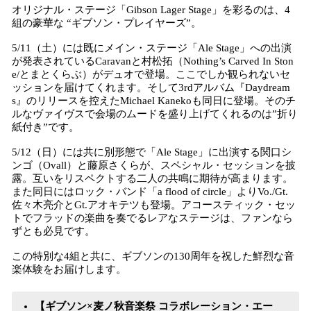
オリジナル・ステージ「Gibson Lager Stage」を彩るのは、4
組の豪華な “ギブソン・プレイヤーズ”。
5/11（土）には既にメイン・ステージ「Ale Stage」への出演
が発表されているCaravanと村松拓（Nothing’s Carved In Ston
e/とまとくらぶ）がデュオで登場。ここでしか観られないセ
ッションを届けてくれます。そして3rdアルバム『Daydream
s』のリリースを控えたMichael Kanekoも同日に登場。そのチ
ルなヴァイヴスで会場のムードを盛り上げてくれるのは”折り
紙付き”です。
5/12（日）には共に別形態で「Ale Stage」に出演する関口シ
ンゴ（Ovall）と藤原さくらが、スペシャル・セッションを披
露。互いをリスペクトする二人の共鳴に期待が高まります。
また同日にはロック・バンド「a flood of circle」よりVo./Gt.
佐々木亮介とGt.アオキテツも登場。アコースティック・セッ
トでフラッドの楽曲を奏でるレアなステージは、ファンなら
ずとも必見です。
この特別な4組と共に、ギブソンの130周年を祝した鮮烈な音
楽体験をお届けします。
【ギブソン×麦ノ秋音楽祭 コラボレーション・エー