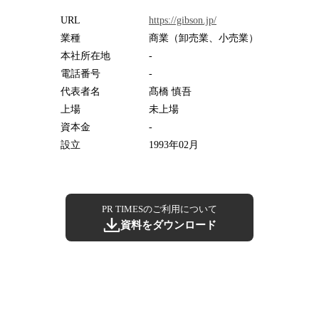
URL
https://gibson.jp/
業種
商業（卸売業、小売業）
本社所在地
-
電話番号
-
代表者名
髙橋 慎吾
上場
未上場
資本金
-
設立
1993年02月
PR TIMESのご利用について
資料をダウンロード