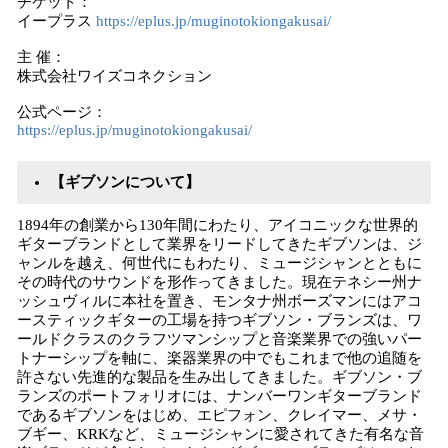
チケット：
イープラス
https://eplus.jp/muginotokiongakusai/
主 催：
株式会社ワイズコネクション
公式ページ：
https://eplus.jp/muginotokiongakusai/
【ギブソンについて】
1894年の創業から130年間にわたり、アイコニックな世界的
ギターブランドとして業界をリードしてきたギブソンは、ジ
ャンルを越え、何世代にもわたり、ミュージシャンとともに
その時代のサウンドを形作ってきました。現在テネシー州ナ
ッシュヴィルに本社を置き、モンタナ州ボーズマンにはアコ
ースティックギターの工場を持つギブソン・ブランズは、ワ
ールドクラスのクラフツマンシップと音楽業界での強いパー
トナーシップを軸に、楽器業界の中でもこれまで他の追随を
許さない先進的な製品を生み出してきました。ギブソン・ブ
ランズのポートフォリオには、ナンバーワンギターブランド
であるギブソンをはじめ、エピフォン、クレイマー、メサ・
ブギー、KRKなど、ミュージシャンに愛されてきた有名な音