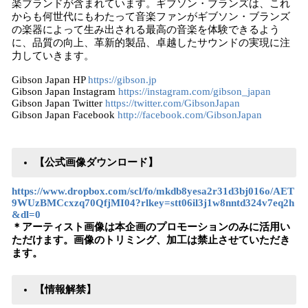
楽ブランドが含まれています。ギブソン・ブランズは、これ
からも何世代にもわたって音楽ファンがギブソン・ブランズ
の楽器によって生み出される最高の音楽を体験できるよう
に、品質の向上、革新的製品、卓越したサウンドの実現に注
力していきます。
Gibson Japan HP
https://gibson.jp
Gibson Japan Instagram
https://instagram.com/gibson_japan
Gibson Japan Twitter
https://twitter.com/GibsonJapan
Gibson Japan Facebook
http://facebook.com/GibsonJapan
【公式画像ダウンロード】
https://www.dropbox.com/scl/fo/mkdb8yesa2r31d3bj016o/AET
9WUzBMCcxzq70QfjMI04?rlkey=stt06il3j1w8nntd324v7eq2h
&dl=0
＊アーティスト画像は本企画のプロモーションのみに活用い
ただけます。画像のトリミング、加工は禁止させていただき
ます。
【情報解禁】