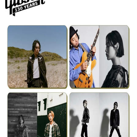
数
を
読
み
込
み
中
で
す