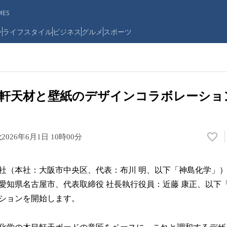
ES
ン
ライフスタイル
ビジネス
グルメ
スポーツ
軒天材と壁紙のデザインコラボレーショ
社
2026年6月1日 10時00分
い
い
ね
社（本社：大阪市中央区、代表：布川 明、以下「神島化学」
！
数
愛知県名古屋市、代表取締役 社⻑執⾏役員：近藤 康正、以下
を
ションを開始します。
読
み
込