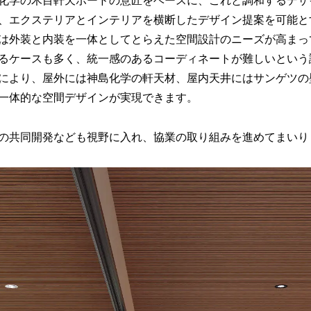
化学の木目軒天ボードの意匠をベースに、これと調和するデザ
み
、エクステリアとインテリアを横断したデザイン提案を可能と
中
は外装と内装を一体としてとらえた空間設計のニーズが高まっ
で
す
るケースも多く、統一感のあるコーディネートが難しいという
により、屋外には神島化学の軒天材、屋内天井にはサンゲツの
一体的な空間デザインが実現できます。
の共同開発なども視野に入れ、協業の取り組みを進めてまいり