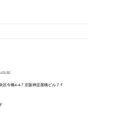
.co.jp/
区今橋4-4-7 京阪神淀屋橋ビル７Ｆ
ド