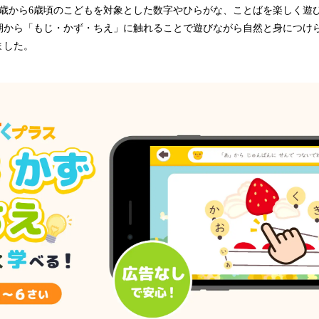
2歳から6歳頃のこどもを対象とした数字やひらがな、ことばを楽しく遊
み
込
期から「もじ・かず・ちえ」に触れることで遊びながら自然と身につけ
み
ました。
中
で
す