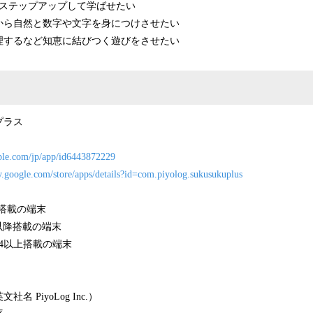
つステップアップして学ばせたい
から自然と数字や文字を身につけさせたい
理するなど知恵に結びつく遊びをさせたい
プラス
pple.com/jp/app/id6443872229
ay.google.com/store/apps/details?id=com.piyolog.sukusukuplus
以上搭載の端末
2.0以降搭載の端末
id4.4以上搭載の端末
 PiyoLog Inc.）