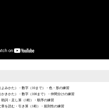
（よみかた）・数字（10まで）・色・形の練習
かきかた）・数字（100まで）・仲間分けの練習
・助詞・足し算（1桁）・順序の練習
文章を読む・引き算（1桁）・規則性の練習