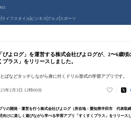
ES
ン
ライフスタイル
ビジネス
グルメ
スポーツ
「ぴよログ」を運営する株式会社ぴよログが、2〜6歳頃
くプラス」をリリースしました。
とばなどタッチしながら身に付くドリル形式の学習アプリです。
023年2月3日 12時00分
い
い
ね
プリの開発・運営を行う株式会社ぴよログ（所在地：愛知県半田市 代表取締
！
幼児向けに楽しく遊びながら学べる学習アプリ「すくすくプラス」をリリース
数
を
読