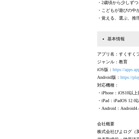
・2歳頃から少しず
・こどもが遊びの中
・覚える、選ぶ、推
基本情報
アプリ名：すくすく
ジャンル：教育
iOS版：
https://apps.a
Android版：
https://pl
対応機種：
・iPhone：iOS10
・iPad：iPadOS 1
・Android：Andro
会社概要
株式会社ぴよログ（英文社名