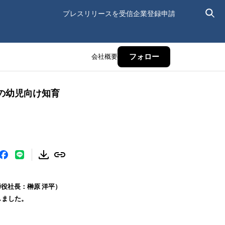
プレスリリースを受信
企業登録申請
会社概要
フォロー
の幼児向け知育
役社長：榊原 洋平）
しました。