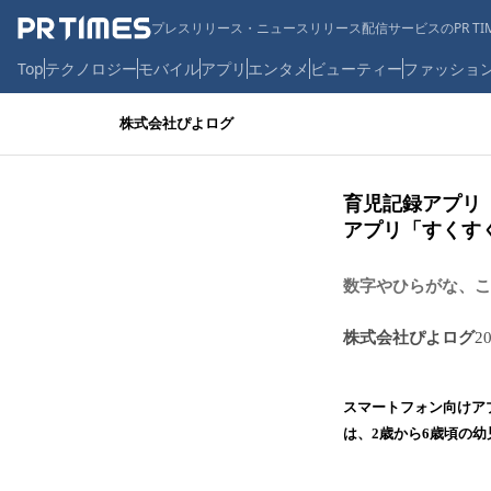
プレスリリース・ニュースリリース配信サービスのPR TIM
Top
テクノロジー
モバイル
アプリ
エンタメ
ビューティー
ファッショ
株式会社ぴよログ
育児記録アプリ
アプリ「すくす
数字やひらがな、こ
株式会社ぴよログ
2
スマートフォン向けア
は、2歳から6歳頃の