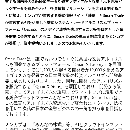
有する国内外の金融経済データや運営メディアから収集される各種ビ
込
ッグデータを組み合わせ、投資情報ソリューションを共同展開するこ
み
とに加え、ミンカブが運営する株式情報サイト「株探」とSmart Trade
中
で
が運営するAIを活用した株式システムトレードアルゴリズムプラット
す
フォーム「QuantX」のメディア連携を実現すること等を目的とした業
務提携に合意するとともに、Smart Tradeの第三者割当増資をミンカブ
が引受け、資本提携いたしましたのでお知らせいたします。
Smart Tradeは、誰でもいつでもすぐに高度な投資アルゴリズ
ムを開発できるプラットフォーム「QuantX Factory」を展開
しており、すでに1,700人を超える開発者が12,000を超えるア
ルゴリズムを登録する日本最大級の投資アルゴリズム開発基
盤に成長しております。また、同時に開発したアルゴリズム
を販売できる「QuantX Store」も展開しており、開発から販
売、そしてアルゴリズムの運用までワンストップに活用でき
る総合プラットフォームとなっております。Smart Tradeは、
この豊富なアルゴリズム資源および培われたノウハウ、技術
を用いて次代の日本の金融ビジネスの一角を担う事を目指し
ております。
ミンカブは、「みんなの株式」等、AIとクラウドインプット