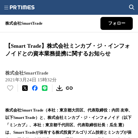
株式会社SmartTrade
フォロー
【Smart Trade】株式会社ミンカブ・ジ・インフォ
ノイドとの資本業務提携に関するお知らせ
株式会社SmartTrade
2021年3月24日 15時32分
い
い
ね
！
株式会社Smart Trade（本社：東京都大田区、代表取締役：内田 友幸、
数
以下Smart Trade）と、株式会社ミンカブ・ジ・インフォノイド（以下
を
「ミンカブ」、本社：東京都千代田区、代表取締役社長：瓜生 憲）
読
は、Smart Tradeが保有する株式投資アルゴリズム技術とミンカブが保
み