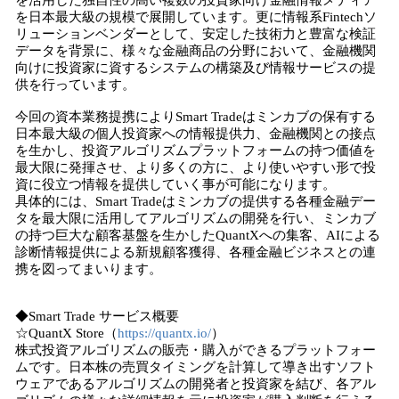
を活用した独自性の高い複数の投資家向け金融情報メディア
を日本最大級の規模で展開しています。更に情報系Fintechソ
リューションベンダーとして、安定した技術力と豊富な検証
データを背景に、様々な金融商品の分野において、金融機関
向けに投資家に資するシステムの構築及び情報サービスの提
供を行っています。
今回の資本業務提携によりSmart Tradeはミンカブの保有する
日本最大級の個人投資家への情報提供力、金融機関との接点
を生かし、投資アルゴリズムプラットフォームの持つ価値を
最大限に発揮させ、より多くの方に、より使いやすい形で投
資に役立つ情報を提供していく事が可能になります。
具体的には、Smart Tradeはミンカブの提供する各種金融デー
タを最大限に活用してアルゴリズムの開発を行い、ミンカブ
の持つ巨大な顧客基盤を生かしたQuantXへの集客、AIによる
診断情報提供による新規顧客獲得、各種金融ビジネスとの連
携を図ってまいります。
◆Smart Trade サービス概要
☆QuantX Store（
https://quantx.io/
）
株式投資アルゴリズムの販売・購入ができるプラットフォー
ムです。日本株の売買タイミングを計算して導き出すソフト
ウェアであるアルゴリズムの開発者と投資家を結び、各アル