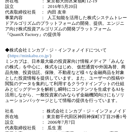
所在地 ： 東京都大田区東嶺町12-19
設立 ： 2016年5月20日
代表取締役社長 ： 内田 友幸
事業内容 ： 人工知能を活用した株式システムトレー
ドアルゴリズムのプラットフォームの開発、提供。エンジニ
ア向け株式投資アルゴリズムの開発プラットフォーム
『QuantX Factory』の提供等
◆株式会社ミンカブ・ジ・インフォノイドについて
（
https://minkabu.co.jp/
）
ミンカブは、日本最大級の投資家向け情報メディア「みんな
の株式」を中心に、株式をはじめ、 仮想通貨や外国為替、商
品先物、投資信託、保険、不動産など様々な金融商品を対象
とした投資情報を提供しています。また、ユーザーの投稿や
閲覧のデータを集約して利用するクラウドインプットの仕組
みとビッグデータを解析し瞬時にコンテンツを生成するAIを
活用しながら、一般投資家のみならず金融機関向けにもソリ
ューションパッケージとして情報の提供を行っています。
社名 ： 株式会社ミンカブ・ジ・インフォノイド
所在地 ： 東京都千代田区神田神保町3丁目29番1号
設立 ： 2006年7月7日
代表取締役社長 ： 瓜生 憲