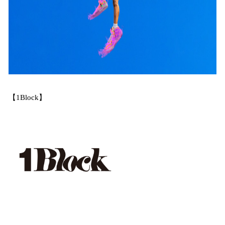
【1Block】