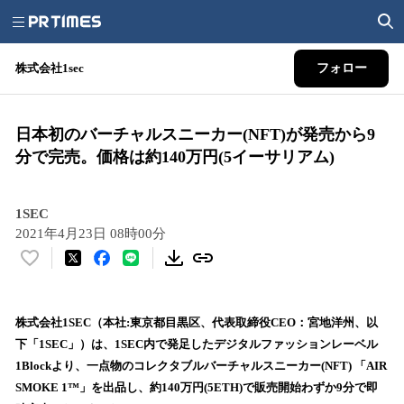
株式会社1sec
フォロー
日本初のバーチャルスニーカー(NFT)が発売から9
分で完売。価格は約140万円(5イーサリアム)
1SEC
2021年4月23日 08時00分
い
い
ね
！
株式会社1SEC（本社:東京都目黒区、代表取締役CEO：宮地洋州、以
数
下「1SEC」）は、1SEC内で発足したデジタルファッションレーベル
を
1Blockより、一点物のコレクタブルバーチャルスニーカー(NFT) 「AIR
読
SMOKE 1™」を出品し、約140万円(5ETH)で販売開始わずか9分で即
み