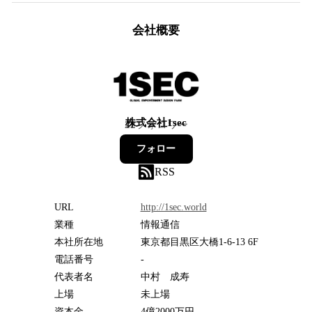
会社概要
株式会社1sec
22
フォロワー
フォロー
RSS
URL
http://1sec.world
業種
情報通信
本社所在地
東京都目黒区大橋1-6-13 6F
電話番号
-
代表者名
中村 成寿
上場
未上場
資本金
4億2000万円