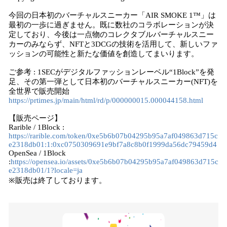
今回の日本初のバーチャルスニーカー「AIR SMOKE 1™」は
最初の一歩に過ぎません。既に数社のコラボレーションが決
定しており、今後は一点物のコレクタブルバーチャルスニー
カーのみならず、NFTと3DCGの技術を活用して、新しいファ
ッションの可能性と新たな価値を創造してまいります。
ご参考 : 1SECがデジタルファッションレーベル“1Block”を発
足、その第一弾として日本初のバーチャルスニーカー(NFT)を
全世界で販売開始
https://prtimes.jp/main/html/rd/p/000000015.000044158.html
【販売ページ】
Rarible / 1Block :
https://rarible.com/token/0xe5b6b07b04295b95a7af049863d715c
e2318db01:1:0xc0750309691e9bf7a8c8b0f1999da56dc79459d4
OpenSea / 1Block
:
https://opensea.io/assets/0xe5b6b07b04295b95a7af049863d715c
e2318db01/1?locale=ja
※販売は終了しております。