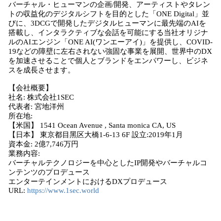
バーチャル・ヒューマンの企画/開発、アーティストやタレン
トの収益化のデジタルシフトを目的とした「ONE Digital」並
びに、3DCGで開発したデジタルヒューマンに最先端のAIを
搭載し、インタラクティブな会話を可能にする当社オリジナ
ルのAIエンジン「ONE AI(ワンエーアイ)」を提供し、COVID-
19などの障壁に左右されない強固な事業を展開、世界中のDX
を加速させることで個人とブランドをエンパワーし、ビジネ
スを成⻑させます。
【会社概要】
社名: 株式会社1SEC
代表者: 宮地洋州
所在地:
【米国】 1541 Ocean Avenue , Santa monica CA, US
【日本】 東京都目黑区大橋1-6-13 6F 設立:2019年1月
資本金: 2億7,746万円
業務内容:
バーチャルテクノロジーを中心としたIP開発やバーチャルコ
ンテンツのプロデュース
エンターテインメントにおけるDXプロデュース
URL:
https://www.1sec.world