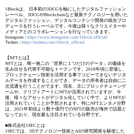
1Blockは、 日本初の3DCGを軸にしたデジタルファッション
レーベル。3DCGやBlockchainなど最新テクノロジーを用いた
デジタルファッション、デジタルコンテンツ開発の統合プロ
デュースを行うレーベルです。今後は様々なクリエイターや
メディアとのコラボレーションを行なっていきます。
Instagram :
https://www.instagram.com/1block.official/
Twitter :
https://twitter.com/1block_official
【NFTとは】
NFTとは、唯一無二の「世界に１つだけのデータ」の価値を
生み出せる代替不可能なトークンです。2018年頃に登場し、
ブロックチェーン技術を活用する事でコピーできないデジタ
ルデータを作成することができ、データの所有者は自由に二
次流通を行うことがでます。現在、主にブロックチェーンゲ
ームや、クリプトアートにNFTが活用されていますが、今
後、様々なアセットがデジタル化していく中で、よりNFTが
活用されていくことが予想されます。特にNFTエンタメ分野
は、2021年初頭より数十億円でのNFTの販売が海外で話題と
なっており、現在最も注目されている分野です。
■株式会社1SECとは
1SECでは、3Dテクノロジー技術とAIの研究開発を駆使した