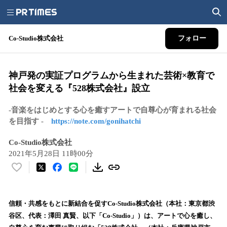
Co-Studio株式会社
フォロー
神戸発の実証プログラムから生まれた芸術×教育で
社会を変える『528株式会社』設立
-音楽をはじめとする心を癒すアートで自尊心が育まれる社会
を目指す -
https://note.com/gonihatchi
Co-Studio株式会社
2021年5月28日 11時00分
い
い
ね
！
信頼・共感をもとに新結合を促すCo-Studio株式会社（本社：東京都渋
数
谷区、代表：澤田 真賢、以下「Co-Studio」）は、アートで心を癒し、
を