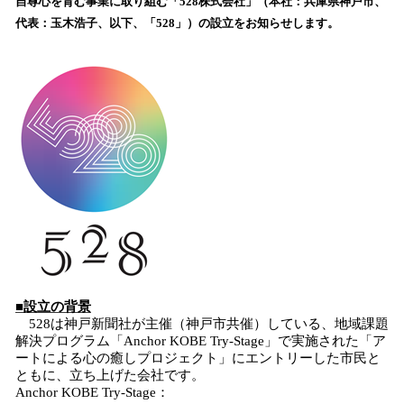
自尊心を育む事業に取り組む「528株式会社」（本社：兵庫県神戸市、
読
代表：玉木浩子、以下、「528」）の設立をお知らせします。
み
込
み
中
で
す
■設立の背景
528は神戸新聞社が主催（神戸市共催）している、地域課題
解決プログラム「Anchor KOBE Try‐Stage」で実施された「ア
ートによる心の癒しプロジェクト」にエントリーした市民と
ともに、立ち上げた会社です。
Anchor KOBE Try‐Stage：