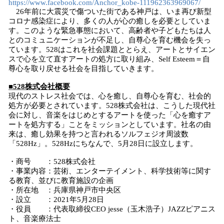
https://www.facebook.com/Anchor_kobe-111962363969067/
26年前に大震災で傷ついた街である神戸は、いま再び新型
コロナ感染症により、多くの人が心の癒しを必要としていま
す。このような緊急事態において、高齢者や子どもたちは人
とのコミュニケーションが不足し、自尊心を育む機会を失っ
ています。528はこれを社会課題ととらえ、アートとサイエン
スで心を立て直すアートの処方に取り組み、Self Esteem＝自
尊心を取り戻せる社会を目指していきます。
■528株式会社概要
現代のストレス社会では、心を癒し、自尊心を育む、社会的
処方が必要とされています。528株式会社は、こうした現代社
会に対し、音楽をはじめとするアートを使った「心を癒すア
ートを処方する」ことをミッションとしています。社名の由
来は、癒し効果を持つと言われるソルフェジオ周波数
「528Hz」。528Hzにちなんで、5月28日に設立します。
・商号 ：528株式会社
・事業内容：芸術、エンターテイメント、科学技術等に関す
る教育、並びに教育施設の企画
・所在地 ：兵庫県神戸市中央区
・設立 ：2021年5月28日
・役員 ：代表取締役CEO jesse（玉木浩子）JAZZピアニス
ト、音楽療法士