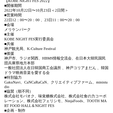
【KOBE NIGHT FES 2022】
■開催期間
2022年10月22日〜10月23日＜2日間＞
■営業時間
22日12：00〜20：00 、23日11：00〜20：00
■会場
メリケンパーク
■主催
KOBE NIGHT FES実行委員会
■共催
神戸観光局、K-Culture Festival
■後援
神戸市、ラジオ関西、HBMS情報交流会、在日本大韓民国民
団兵庫県地方本部
一般社団法人在日韓国商工会議所 、神戸コリアまだん 、韓国
ドラマ映画音楽を愛する会
■特別協力
GakuNavi、CaNCaRaCaN、クリエイティブファーム、ministu
dio
■協賛（順不同）
株式会社モバオク、味覚糖株式会社、株式会社食の力コーポ
レーション、株式会社フェリシモ、NinjaFoods、TOOTH MA
RT FOOD HALL＆NIGHT FES
■企画・制作