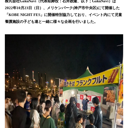
！
株式会社GakuNavi（代表取締役：石井政隆、以下；GakuNavi）は
数
2022年10月23日（日）、メリケンパーク(神戸市中央区)にて開催した
を
「KOBE NIGHT FES」に開催特別協力しており、イベント内にて児童
読
養護施設の子ども達と一緒に様々な企画を行いました。
み
込
み
中
で
す