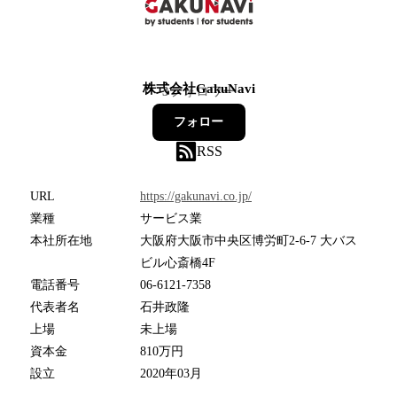
株式会社GakuNavi
3
フォロワー
フォロー
RSS
URL
https://gakunavi.co.jp/
業種
サービス業
本社所在地
大阪府大阪市中央区博労町2-6-7 大バス
ビル心斎橋4F
電話番号
06-6121-7358
代表者名
石井政隆
上場
未上場
資本金
810万円
設立
2020年03月