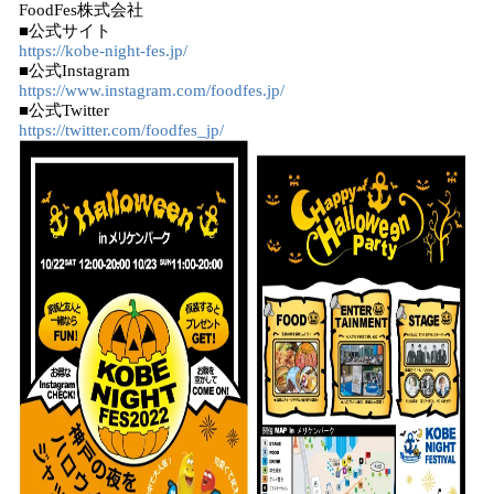
FoodFes株式会社
■公式サイト
https://kobe-night-fes.jp/
■公式Instagram
https://www.instagram.com/foodfes.jp/
■公式Twitter
https://twitter.com/foodfes_jp/