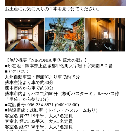
お土産にお気に入りの１本を見つけてください。
【施設概要『NIPPONIA 甲佐 疏水の郷』】
■所在地：熊本県上益城郡甲佐町大字岩下字東園８２番
■アクセス：
九州自動車道・御船ICより車で約15分
熊本空港より車で約30分
熊本市内から車で約30分
熊本市内よりバスで約60分（桜町バスターミナル〜バス停
「甲佐」から徒歩1分）
■電話番号: 096-234-8871 (9:00~18:00)
■施設構成：2棟3室（トイレ・バスルームあり）
客室名 質:77.19平米、大人3名定員
客室名 煙:73.35平米、大人3名定員
客室名 継:53.38平米、大人3名定員