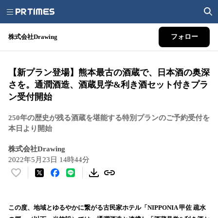
株式会社Drawing
フォロー
【新プラン登場】熊本最古の酒蔵で、日本酒の奥深
さを。通潤酒造、酒蔵見学&利き酒セット付きプラ
ン受付開始
250年の歴史が残る酒蔵を堪能する特別プランのご予約受付を
本日より開始
株式会社Drawing
2022年5月23日 14時44分
い
い
ね
！
この度、地域とゆるやかに繋がる古民家ホテル「NIPPONIA 甲佐 疏水