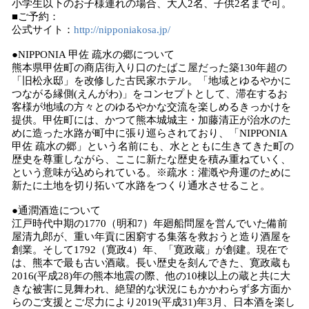
小学生以下のお子様連れの場合、大人2名、子供2名まで可。
■ご予約：
公式サイト：
http://nipponiakosa.jp/
●NIPPONIA 甲佐 疏水の郷について
熊本県甲佐町の商店街入り口のたばこ屋だった築130年超の
「旧松永邸」を改修した古民家ホテル。「地域とゆるやかに
つながる縁側(えんがわ)」をコンセプトとして、滞在するお
客様が地域の方々とのゆるやかな交流を楽しめるきっかけを
提供。甲佐町には、かつて熊本城城主・加藤清正が治水のた
めに造った水路が町中に張り巡らされており、「NIPPONIA
甲佐 疏水の郷」という名前にも、水とともに生きてきた町の
歴史を尊重しながら、ここに新たな歴史を積み重ねていく、
という意味が込められている。※疏水：灌漑や舟運のために
新たに土地を切り拓いて水路をつくり通水させること。
●通潤酒造について
江戸時代中期の1770（明和7）年廻船問屋を営んでいた備前
屋清九郎が、重い年貢に困窮する集落を救おうと造り酒屋を
創業。そして1792（寛政4）年、「寛政蔵」が創建。現在で
は、熊本で最も古い酒蔵。長い歴史を刻んできた、寛政蔵も
2016(平成28)年の熊本地震の際、他の10棟以上の蔵と共に大
きな被害に見舞われ、絶望的な状況にもかかわらず多方面か
らのご支援とご尽力により2019(平成31)年3月、日本酒を楽し