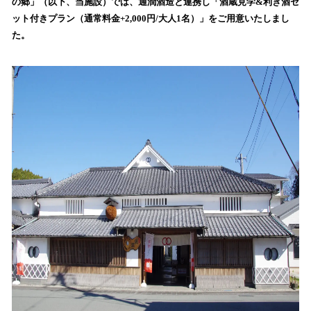
数
の郷」（以下、当施設）では、通潤酒造と連携し「酒蔵見学&利き酒セ
を
ット付きプラン（通常料金+2,000円/大人1名）」をご用意いたしまし
読
た。
み
込
み
中
で
す