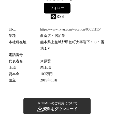
フォロー
RSS
URL
https://www.ikyu.com/vacation/00051115/
業種
飲食店・宿泊業
本社所在地
熊本県上益城郡甲佐町大字岩下１３１番
地１号
電話番号
-
代表者名
米原賢一
上場
未上場
資本金
100万円
設立
2019年10月
PR TIMESのご利用について
資料をダウンロード