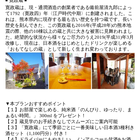
◾️ 寛政蔵 ◾️
寛政蔵は、現・通潤酒造の創業者である備前屋清九郎によっ
て1792（寛政四）年〈江戸時代中期〉に創建されました。こ
れは、熊本県内に現存する最も古い歴史を持つ蔵です。長い
歴史を刻んできた、この寛政蔵も2016年(平成28年)の熊本地
震の際、他の10棟以上の蔵と共に大きな被害に見舞われまし
た。絶望的な状況から様々なご尽力のうえ2019(平成31)年3月
改修し、現在は、日本酒をはじめとしたドリンクが楽しめる
「おもてなしの蔵」として新しく生まれ変わっております。
▼本プランおすすめポイント
【１】お部屋で楽しめる、純米酒「のんびり、ゆったり、ま
ぁるい時間。」 300ml をプレゼント！
【２】蔵見学のお手続きなしでスムーズにご案内可能
【３】「寛政蔵」にて季節ごとに一番美味しい日本酒3種利き
酒セット（1,100円分）付き！
【４】ドライバーにもやさしい、ノンアルコール甘酒&お酒