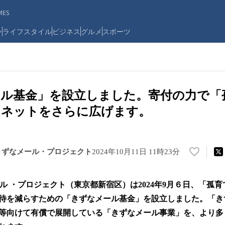
ES
ン
ライフスタイル
ビジネス
グルメ
スポーツ
ル基金」を設立しました。寄付の力で「
ィネットをさらに広げます。
きずなメール・プロジェクト
2024年10月11日 11時23分
い
い
ね
ル ・プロジェクト（東京都新宿区）は2024年9月６日、「孤
！
数
待を減らすための「きずなメール基金」を設立しました。「き
を
等向けて有償で展開している「きずなメール事業」を、より多
読