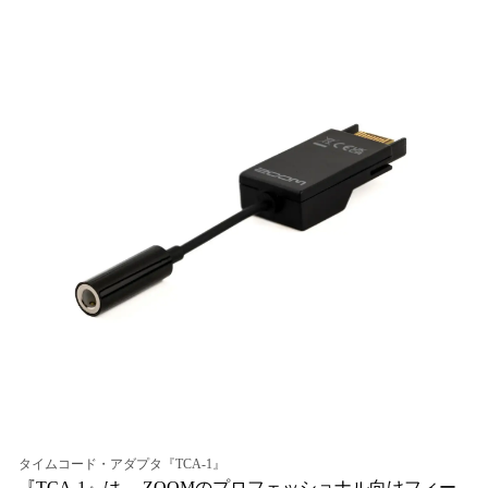
ね
！
数
を
読
み
込
み
中
で
す
タイムコード・アダプタ『TCA-1』
『TCA-1』は、 ZOOMのプロフェッショナル向けフィー