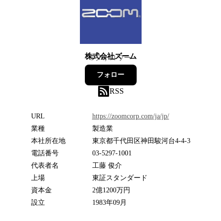
株式会社ズーム
5
フォロワー
フォロー
RSS
URL
https://zoomcorp.com/ja/jp/
業種
製造業
本社所在地
東京都千代田区神田駿河台4-4-3
電話番号
03-5297-1001
代表者名
工藤 俊介
上場
東証スタンダード
資本金
2億1200万円
設立
1983年09月