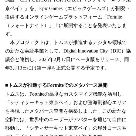
込
京ベイ）」を、Epic Games（エピックゲームズ）が開発・
み
提供するオンラインゲームプラットフォーム「Fortnite
中
で
（フォートナイト）」上に展開することを発表いたしま
す
す。
本プロジェクトは、トムスが推進するデジタル領域で
の新たな実証事業として、Digital Innovation City（DIC）協
議会と連携し、2025年2月17日にベータ版をリリース、同
年3月13日には第一弾を正式公開する予定です。
■トムスが推進するFortniteでのメタバース展開
トムスは、Fortniteの高度なカスタマイズ機能を活用し、
「シティサーキット東京ベイ」および臨海副都心エリア
を再現したメタバース空間を構築しました。この新たな
空間では、世界中のユーザーがアバターを通じて自由に
移動し、「シティサーキット東京ベイ」の屋外コースや