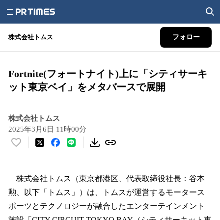
株式会社トムス
フォロー
Fortnite(フォートナイト)上に「シティサーキ
ット東京ベイ」をメタバースで展開
株式会社トムス
2025年3月6日 11時00分
い
い
ね
！
株式会社トムス（東京都港区、代表取締役社長：谷本
数
勲、以下「トムス」）は、トムスが運営するモータース
を
ポーツとテクノロジーが融合したエンターテインメント
読
み
施設「CITY CIRCUIT TOKYO BAY（シティサーキット東