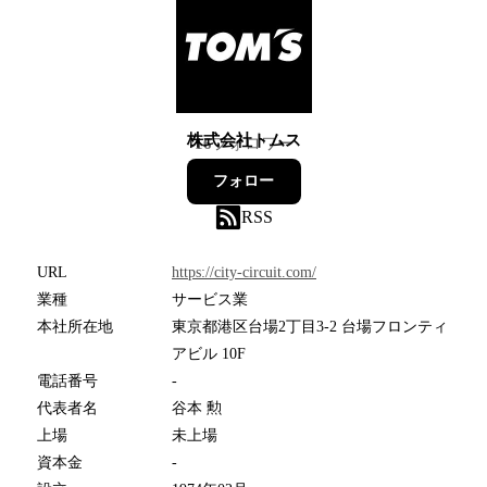
株式会社トムス
16
フォロワー
フォロー
RSS
URL
https://city-circuit.com/
業種
サービス業
本社所在地
東京都港区台場2丁目3-2 台場フロンティ
アビル 10F
電話番号
-
代表者名
谷本 勲
上場
未上場
資本金
-