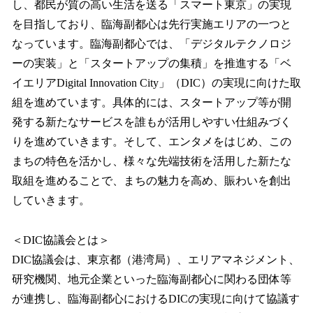
し、都⺠が質の⾼い⽣活を送る「スマート東京」の実現
を⽬指しており、臨海副都⼼は先⾏実施エリアの⼀つと
なっています。臨海副都⼼では、「デジタルテクノロジ
ーの実装」と「スタートアップの集積」を推進する「ベ
イエリアDigital Innovation City」（DIC）の実現に向けた取
組を進めています。具体的には、スタートアップ等が開
発する新たなサービスを誰もが活⽤しやすい仕組みづく
りを進めていきます。そして、エンタメをはじめ、この
まちの特⾊を活かし、様々な先端技術を活⽤した新たな
取組を進めることで、まちの魅⼒を⾼め、賑わいを創出
していきます。
＜DIC協議会とは＞
DIC協議会は、東京都（港湾局）、エリアマネジメント、
研究機関、地元企業といった臨海副都⼼に関わる団体等
が連携し、臨海副都⼼におけるDICの実現に向けて協議す