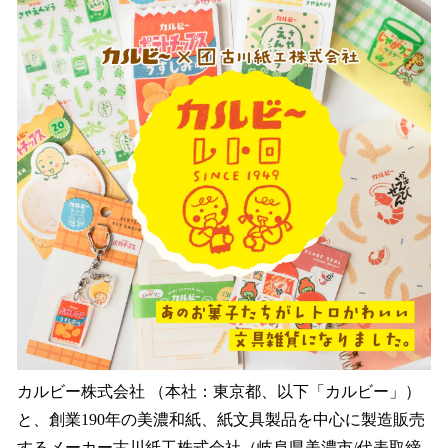
を
読
み
込
み
中
で
す
カルビー株式会社 （本社：東京都、以下「カルビー」）
と、創業190年の美濃和紙、紙文具製品を中心に製造販売
するメーカー古川紙工株式会社（岐阜県美濃市/代表取締