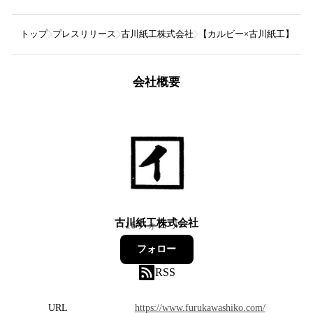
トップ
プレスリリース
古川紙工株式会社
【カルビー×古川紙工】あ
会社概要
古川紙工株式会社
16
フォロワー
フォロー
RSS
URL
https://www.furukawashiko.com/