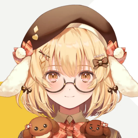
み
込
み
中
で
す