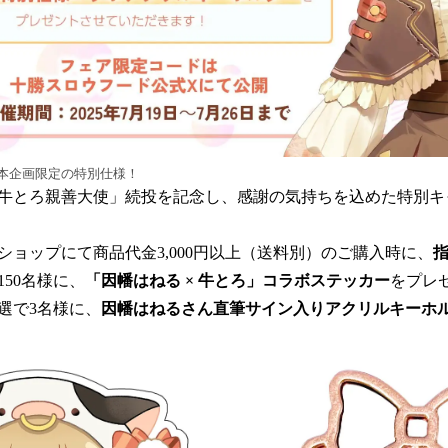
本企画限定の特別仕様！
牛とろ親善大使」続投を記念し、感謝の気持ちを込めた特別キ
ショップにて商品代金3,000円以上（送料別）のご購入時に、
50名様に、
「因幡はねる × 牛とろ」コラボステッカー
をプレ
選で3名様に、
因幡はねるさん直筆サイン入りアクリルキーホ