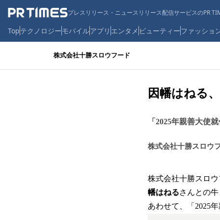
プレスリリース・ニュースリリース配信サービスのPR TIM
Top
テクノロジー
モバイル
アプリ
エンタメ
ビューティー
ファッショ
株式会社十勝スロウフード
因幡はねる、
「2025年親善大
株式会社十勝スロウ
株式会社十勝スロウ
幡はねる
さんとの牛
あわせて、「202