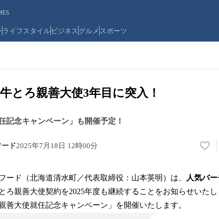
ES
ン
ライフスタイル
ビジネス
グルメ
スポーツ
牛とろ親善大使3年目に突入！
使就任記念キャンペーン」も開催予定！
フード
2025年7月18日 12時00分
い
い
ね
フード（北海道清水町／代表取締役：山本英明）は、
人気バーチ
！
数
とろ親善大使契約を2025年度も継続することをお知らせいたし
を
5年親善大使就任記念キャンペーン」を開催いたします。
読