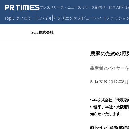
プレスリリース・ニュースリリース配信サービスのPR TIM
Top
テクノロジー
モバイル
アプリ
エンタメ
ビューティー
ファッショ
Sola株式会社
農家のための野菜
生産者とバイヤーを
Sola K.K.
2017年8月
Sola株式会社（代
中哲平、本社：大阪府摂
知らせいたします。
831seriは生産者