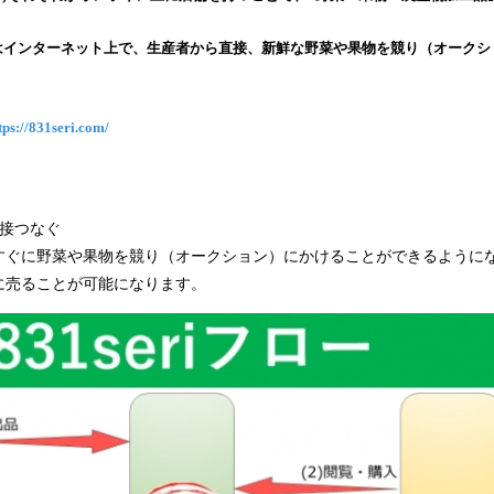
込
み
)はインターネット上で、生産者から直接、新鮮な野菜や果物を競り（オークシ
中
で
す
tps://831seri.com/
直接つなぐ
すぐに野菜や果物を競り（オークション）にかけることができるように
に売ることが可能になります。