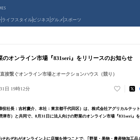
ES
ン
ライフスタイル
ビジネス
グルメ
スポーツ
のオンライン市場『831seri』をリリースのお知らせ
直接繋ぐオンライン市場とオークションハウス（競り）
31日 19時12分
い
い
ね
表取締役社長：吉村慶介、本社：東京都千代田区）は、株式会社アグリカルテッ
！
津市）と共同で、8月31日に法人向けの野菜のオンライン市場『831seri』
数
を
読
み
(農家等)それぞれがオンライン上に店舗を持つことで、｢野菜・果物・農産物加工