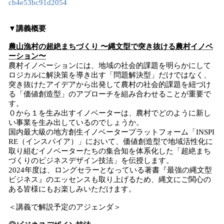
cb4e53bc91d2054
▼講義概要
農山漁村の超絶まちづくり 〜縄文型で突き抜ける農村イノベ
ーション〜
農村イノベーションには、地域の社会的課題を明らかにして
ロジカルに解決策を導き出す「問題解決型」だけではなく、
突き抜けたアイデアから出発して農村の社会的課題を紐づけ
る「価値創造型」のアプローチを組み合わせることが重要で
す。
０から１を生み出すイノベーターは、農村でどのように新し
い事業を生み出しているのでしょうか。
国内最大級の地方創生イノベータープラットフォーム「INSPI
RE（インスパイア）」において、価値創造型で地域活性化に
取り組むイノベーターたちの集合知を体系化した「超絶まち
づくりのビジネスデザイン技法」を伝授します。
2024年度は、ロングセラーとなっている著書『最強の縄文型
ビジネス』のエッセンスも取り上げるため、縄文にご関心の
ある皆様にもお楽しみいただけます。
＜講義で解説予定のアジェンダ＞