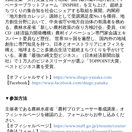
ベータープラットフォーム「INSPIRE」を立ち上げ、超絶ま
ちづくりの集合知を社会にシェアする取組を展開。内閣府
「地方創生カレッジ」講師として受講満足度No.1を獲得。地
方創生分野において、中央省庁や地方自治体の有識者を務め
る。農林水産省「新しい農村政策の在り方検討会」委員、OE
CD（経済協力開発機構）農村イノベーション専門家会議エキ
スパート委員など歴任。 世界30ヶ国を遍歴し、国内外の地域
創生に専門知見を持つ。日本とオーストラリアにオフィスを
構え、地球まるごと多拠点生活で超絶まちづくりを手がけて
いる。著書『最強の縄文型ビジネス』（日本経済新聞出版
社）で１万人のビジネスリーダーが選ぶ「TOPPOINT大賞」
ベストビジネス書を受賞。
【オフィシャルサイト】
https://www.shugo-yanaka.com
【Facebook】
https://www.facebook.com/shugo.yanaka
▼参加方法
主催者である農林水産省「農村プロデューサー養成講座」オ
フィシャルページを確認の上、フォームからお申し込みくだ
さい。
【オフィシャルページ】
https://www.maff.go.jp/j/nousin/course/
【申込フォーム】
https://survey.mynavi.jp/cre/Enquete/Questio