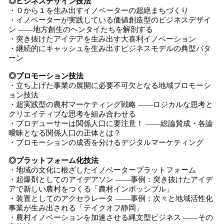
◎ビジネスデザイン技法
・０から１を生み出すイノベーターの超絶まちづくり
・イノベーターが実践している価値創造型のビジネスデザイ
ン ——地方創生のヘンタイたちを解剖する
・突き抜けたアイデアを生み出す大喜利イノベーション
・継続的にキャッシュを生み出すビジネスモデルの典型パタ
ーン
◎プロモーション技法
・立ち上げた事業の展開に必要不可欠となる地域プロモーシ
ョン技法
・超実践型の農村マーケティング戦略 ——ロジカルな思考と
クリエイティブな思考を組み合わせる
・プロデューサーは関係人口に要注意！ ——総論賛成・各論
曖昧となる関係人口の正体とは？
・プロモーションの成否を分けるデジタルマーケティング
◎プラットフォーム化技法
・地域の文化に根ざしたイノベータープラットフォーム
・起爆剤としてのアイデアソン ——事例：突き抜けたアイデ
アで新しい農村をつくる「農村インポッシブル」
・装置としてのアクセラレータ ——事例：次々と地域活性化
事業が生み出される「テイクオフ静岡」
・農村イノベーションを加速させる縄文型ビジネス ——その