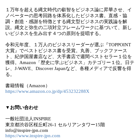
１万年を超える縄文時代の叡智をビジネス論に昇華させ、イ
ノベーターの思考回路を体系化したビジネス書。直感・協
調・創造・感謝を特徴とする縄文型ビジネスの実践論を解
説。縄文と弥生の二項対立フレームワークに基づいて、新し
いビジネスを生み出す４つの原則を提唱する。
令和元年度、１万人のビジネスリーダーが選ぶ『TOPPOINT
大賞』でベストビジネス書を受賞。丸善、ブックファース
ト、紀伊国屋書店など、大手書店で週間ベストセラー１位を
獲得。Amazon「歴史に学ぶビジネス」カテゴリー１位。日テ
レ、J-WAVE、Discover Japanなど、各種メディアで反響を得
る。
書籍情報（Amazon）
https://www.amazon.co.jp/dp/453232288X
▼お問い合わせ
一般社団法人INSPIRE
東京都渋谷区桜丘町26-1 セルリアンタワー15階
info@inspire-jpn.com
https://www.inspire-jpn.com