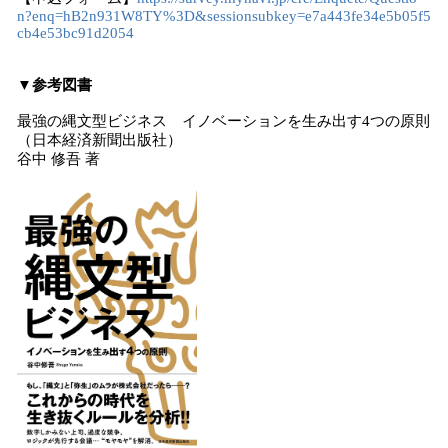
n?enq=hB2n931W8TY%3D&sessionsubkey=e7a443fe34e5b05f5
cb4e53bc91d2054
▼参考図書
最強の縄文型ビジネス イノベーションを生み出す4つの原則
（日本経済新聞出版社）
谷中 修吾 著