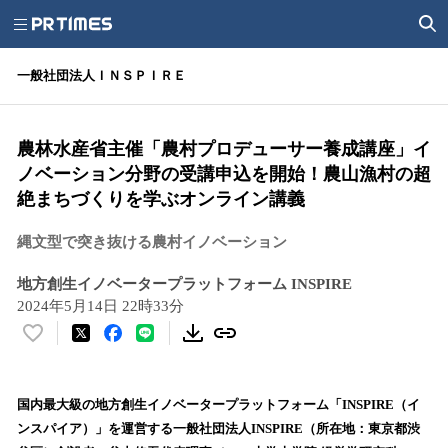
一般社団法人ＩＮＳＰＩＲＥ
農林水産省主催「農村プロデューサー養成講座」イ
ノベーション分野の受講申込を開始！農山漁村の超
絶まちづくりを学ぶオンライン講義
縄文型で突き抜ける農村イノベーション
地方創生イノベータープラットフォーム INSPIRE
2024年5月14日 22時33分
い
い
ね
！
国内最大級の地方創生イノベータープラットフォーム「INSPIRE（イ
数
ンスパイア）」を運営する一般社団法人INSPIRE（所在地：東京都渋
を