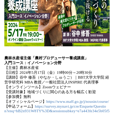
農林水産省主催「農村プロデューサー養成講座」
入門コース：イノベーション分野
【主催】農林水産省
【日程】2024年5月17日（金）19時00分～20時30分
【講師】谷中 修吾（やなか・しゅうご）｜BBT大学大学院 経
営学研究科 MBA 教授／一般社団法人INSPIRE 代表理事
【オンラインツール】Zoomウェビナー
【受講対象】地域づくりに関心のある方を幅広く歓迎
【参加費】無料
【オフィシャルページ】
https://www.maff.go.jp/j/nousin/course/
【申込フォーム】
https://survey.mynavi.jp/cre/Enquete/Questio
n?enq=hB2n931W8TY%3D&sessionsubkey=e7a443fe34e5b05f5