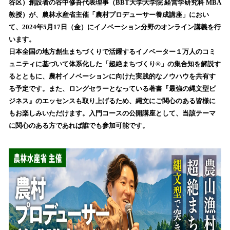
谷区）創設者の谷中修吾代表理事（BBT大学大学院 経営学研究科 MBA
読
教授）が、農林水産省主催「農村プロデューサー養成講座」におい
み
て、2024年5月17日（金）にイノベーション分野のオンライン講義を行
込
います。
み
日本全国の地方創生まちづくりで活躍するイノベーター１万人のコミ
中
で
ュニティに基づいて体系化した「超絶まちづくり®」の集合知を解説す
す
るとともに、農村イノベーションに向けた実践的なノウハウを共有す
る予定です。また、ロングセラーとなっている著書『最強の縄文型ビ
ジネス』のエッセンスも取り上げるため、縄文にご関心のある皆様に
もお楽しみいただけます。入門コースの公開講座として、当該テーマ
に関心のある方であれば誰でも参加可能です。