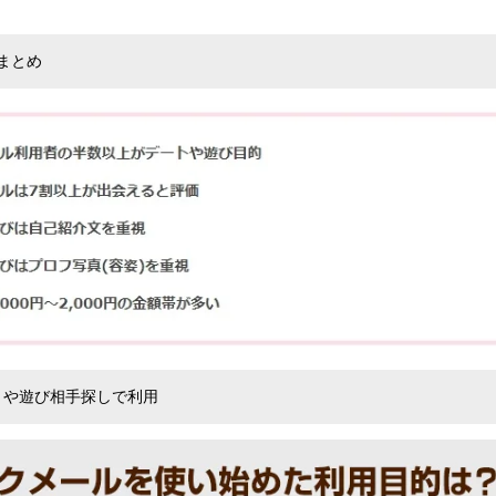
み
込
まとめ
み
中
で
す
トや遊び相手探しで利用