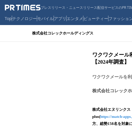
プレスリリース・ニュースリリース配信サービスのPR TIM
Top
テクノロジー
モバイル
アプリ
エンタメ
ビューティー
ファッショ
株式会社コレックホールディングス
ワクワクメール
【2024年調査】
ワクワクメールを利
株式会社コレックホ
株式会社エヌリンクス
plus(
https://match-apps.
方、総勢158名を対象