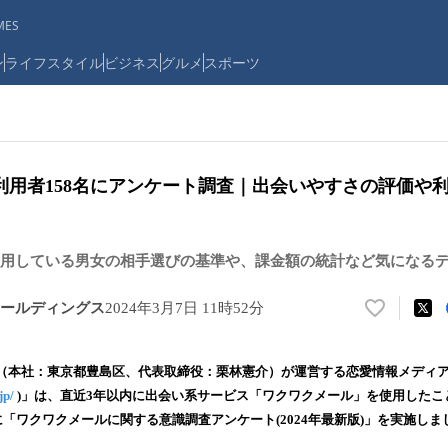
ES
ン
ライフスタイル
ビジネス
グルメ
スポーツ
利用者158名にアンケート調査｜出会いやすさの評価や
用している男女の相手選びの基準や、課金額の統計など気になる
ールディングス
2024年3月7日 11時52分
い
い
ね
（本社：東京都豊島区、代表取締役：栗林憲介）が運営する恋愛情報メディ
！
jp/
)」は、直近3年以内に出会い系サービス「ワクワクメール」を使用したこ
数
に「ワクワクメールに関する意識調査アンケート(2024年最新版)」を実施しま
を
読