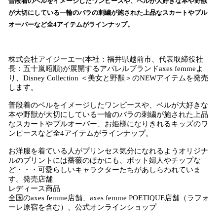
普段着のベルをイメージしたワンピースや、ベルが大好きな本や野獣
読
が大切にしている一輪のバラの刺繍が施された上品なスカートやプル
み
オーバーなど全4アイテムがラインナップ。
込
み
中
株式会社アイジーエー(本社：福井県越前市、代表取締役社
で
長：五十嵐昭順)が展開するアパレルブランドaxes femmeよ
す
り、Disney Collection ＜美女と野獣＞のNEWアイテムを発売
します。
普段着のベルをイメージしたワンピースや、ベルが大好きな
本や野獣が大切にしている一輪のバラの刺繍が施された上品
なスカートやプルオーバー、お姫様になりきれるキッズのワ
ンピースなど全4アイテムがラインナップ。
お洋服を着ている人がプリンセス気分になれるようオリジナ
ルのプリントには薔薇のほかにも、ポット婦人やチップな
ど・・・可愛らしいキャラクターたちがあしらわれていま
す。発売店舗
レディース商品
全国のaxes femme店舗、axes femme POETIQUE店舗（ラフォ
ーレ原宿を含む）、公式オンラインショップ