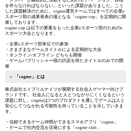
「メンバーが継続的に活動するためのモチベーション、目標
を作らなければならない」といった課題がありました。こう
した課題解決のために、cogme運営チームではすべての企業e
スポーツ部の成果発表の場となる「cogme cup」を定期的に開
催しております。
cogme cup は以下の要素をもった企業eスポーツ部のためのe
スポーツ大会となります。
・企業eスポーツ部単位での参加
・さまざまなゲームタイトルによる定期的な大会
・オンライン/オフライン どちらも開催
・ゲームパブリッシャー様の許諾を得たタイトルのみでの開
催
「cogme」とは
株式会社エイプリルナイツが展開する社会人ゲーマー向けブ
ランドです。 社会人になると人とつながりにくくなるという
課題に対し、cogmeは3つのプロダクトを通してゲームは人と
安心してつながれる可能性を持っていることを示していきま
す。
・信頼できるゲーム仲間ができるスマホアプリ「cogme」
・ゲームで社内交流を活発にする「cogme club」