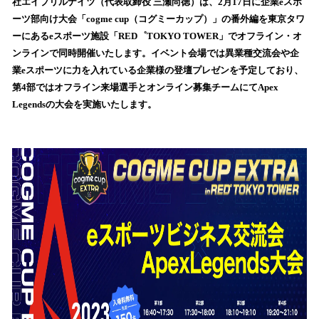
数
社エイプリルナイツ（代表取締役 三瀬尚徳）は、2月17日に企業eスポ
を
ーツ部向け大会「cogme cup（コグミーカップ）」の番外編を東京タワ
読
ーにあるeスポーツ施設「RED゜TOKYO TOWER」でオフライン・オ
み
ンラインで同時開催いたします。イベント会場では異業種交流会や企
込
業eスポーツに力を入れている企業様の登壇プレゼンを予定しており、
み
第4部ではオフライン来場選手とオンライン募集チームにてApex
中
で
Legendsの大会を実施いたします。
す