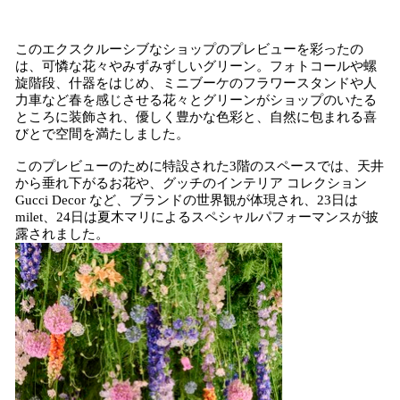
このエクスクルーシブなショップのプレビューを彩ったの
は、可憐な花々やみずみずしいグリーン。フォトコールや螺
旋階段、什器をはじめ、ミニブーケのフラワースタンドや人
力車など春を感じさせる花々とグリーンがショップのいたる
ところに装飾され、優しく豊かな色彩と、自然に包まれる喜
びとで空間を満たしました。
このプレビューのために特設された3階のスペースでは、天井
から垂れ下がるお花や、グッチのインテリア コレクション
Gucci Decor など、ブランドの世界観が体現され、23日は
milet、24日は夏木マリによるスペシャルパフォーマンスが披
露されました。