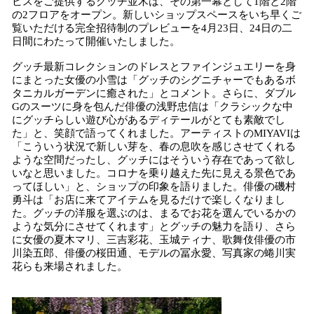
ビスをご提供するグッチ並木は、その第一幕として1階と2階
込
の2フロアをオープン。新しいショップスペースをいち早くご
み
覧いただける完全招待制のプレビューを4月23日、24日の二
中
日間にわたって開催いたしました。
で
グッチ最新コレクションのドレスとファインジュエリーを身
す
にまとった女優の小雪は「グッチのシグニチャーでもあるボ
タニカルガーデンに癒された」とコメント。さらに、ダブル
Gのスーツに身を包んだ俳優の浅野忠信は「クラシックな中
にグッチらしい遊び心があるディテールがとても素敵でし
た」と、笑顔で語ってくれました。アーティストのMIYAVIは
「こういう状況で新しい芽を、春の息吹を感じさせてくれる
ような空間だったし、グッチにはそういう存在であって欲し
いなと思いました。コロナを乗り越えた先に見える景色であ
ってほしい」と、ショップの印象を語りました。俳優の磯村
勇斗は「お店に来てアイテムを見るだけで楽しくなりまし
た。グッチの洋服を選ぶのは、まるでお花を選んでいるかの
ような気分にさせてくれます」とグッチの魅力を語り、さら
に女優の夏木マリ、三吉彩花、玉城ティナ、歌舞伎俳優の市
川染五郎、俳優の桜田通、モデルの冨永愛、写真家の蜷川実
花らも来場されました。