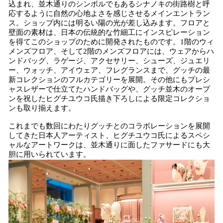
込まれ、並木通りのシンボルでもあるシナノキの街路樹と呼
応するように自然の心地よさを感じさせるメインエントラン
ス。ショップ内には明るい陽の光が差し込みます。フロアと
壁面の素材は、日本の伝統的な竹細工にインスピレーション
を得てこのショップのために開発されたものです。1階のウィ
メンズフロア、そして2階のメンズフロアには、ウェアからハ
ンドバッグ、ラゲージ、アクセサリー、シューズ、ジュエリ
ー、ウォッチ、アイウェア、フレグランスまで、グッチの最
新コレクションのフルカテゴリーを展開。その他にもプレシ
ャスレザーで仕立てたハンドバッグや、グッチ並木のオープ
ンを祝したヒグチユウコ氏描き下ろしによる限定コレクショ
ンも取り揃えます。
これまでも数回にわたりグッチとのコラボレーションを展開
してきた日本人アーティスト、ヒグチユウコ氏によるスペシ
ャルなアートワークは、並木通りに面したファサードにも大
胆に用いられています。