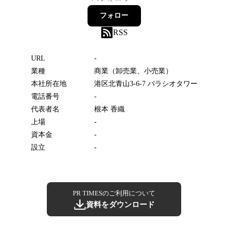
フォロー
RSS
URL
-
業種
商業（卸売業、小売業）
本社所在地
港区北青山3-6-7 パラシオタワー
電話番号
-
代表者名
根本 香織
上場
-
資本金
-
設立
-
PR TIMESのご利用について
資料をダウンロード