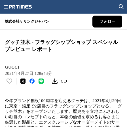
株式会社ケリングジャパン
フォロー
グッチ並木 - フラッグシップショップ スペシャル​
プレビュー レポート
GUCCI
2021年4月27日 12時43分
い
い
ね
今年ブランド創設100周年を迎えるグッチは、2021年4月29日
！
に東京・銀座で2店目のフラッグシップショップとなる、「グ
数
ッチ並木」をオープンいたします。歴史ある立地にふさわし
を
い独自のコンセプトのもと、本物の価値を求めるお客さまに
読
厳選した製品と、エクスクルーシブなオーダーメイドのサー
み