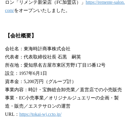
ロン「リメンテ新栄店（FC加盟店）」
https://remente-salon.
com/
をオープンいたしました。
【会社概要】
会社名：東海時計商事株式会社
代表者：代表取締役社長 石黒 嗣英
所在地：愛知県名古屋市東区芳野1丁目15番12号
設立：1957年6月1日
資本金：5,200万円（グループ計）
事業内容：時計・宝飾総合卸売業／直営店での小売販売
事業・EC小売事業／オリジナルジュエリーの企画・製
造・販売／エステサロンの運営
URL：
https://tokai-wj.ccto.jp/