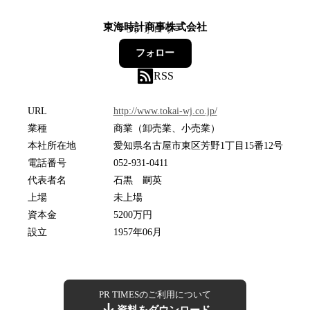
東海時計商事株式会社
3
フォロワー
フォロー
RSS
URL
http://www.tokai-wj.co.jp/
業種
商業（卸売業、小売業）
本社所在地
愛知県名古屋市東区芳野1丁目15番12号
電話番号
052-931-0411
代表者名
石黒 嗣英
上場
未上場
資本金
5200万円
設立
1957年06月
PR TIMESのご利用について
資料をダウンロード