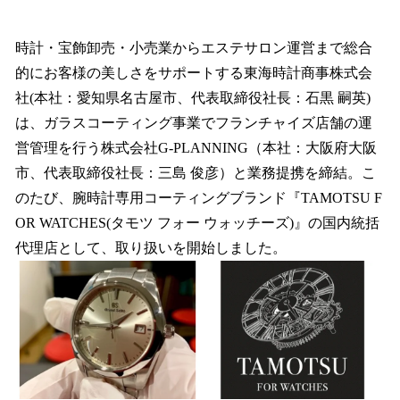
い
ね
！
時計・宝飾卸売・小売業からエステサロン運営まで総合
数
的にお客様の美しさをサポートする東海時計商事株式会
を
社(本社：愛知県名古屋市、代表取締役社長：石黒 嗣英)
読
み
は、ガラスコーティング事業でフランチャイズ店舗の運
込
営管理を行う株式会社G-PLANNING（本社：大阪府大阪
み
市、代表取締役社長：三島 俊彦）と業務提携を締結。こ
中
で
のたび、腕時計専用コーティングブランド『TAMOTSU F
す
OR WATCHES(タモツ フォー ウォッチーズ)』の国内統括
代理店として、取り扱いを開始しました。