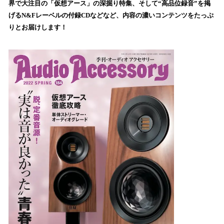
界で大注目の「仮想アース」の深掘り特集、そして“高品位録音”を掲
み
げるN&Fレーベルの付録CDなどなど、内容の濃いコンテンツをたっぷ
込
りとお届けします！
み
中
で
す