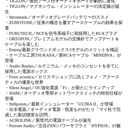
・TIGLON／仮想アース付オーディオボードが劇的に進化
・TIGLON／マグネシウム・インシュレーターの決定版が誕
生
・Stromtank／オーディオグレードバッテリーのススメ
・ZONOTONE／従来の概念を覆すアースケーブルの効果を探
査
・FURUTECH／NCFを信号系端子に初採用したRCAプラグ
・ORTOFON／プレミアムモデルの交換針でアップデート＆
ケーブルを楽しむ
・Entreq/最新グラウンドボックス3モデルのメリットを検証
・ケーブル工房TSUKASA／新RCAケーブル「MINERVA」が
登場
・Audio Replas／ルテニウム・メッキのコンセントを全てに
採用した電源ボックス
・Fono acustica／カリスマショップに訊くフォノ・アクース
ティカの優美な世界
・Silent Angel／DC強化電源「F1」が新たにラインアップ
・SOtM／オーディオ専用ネットワークスイッチの特別仕様が
登場
・Stillpoints／最新インシュレーター「ULTRA II」が登場
・出水電器／オーディオ電源・悦楽ものがたり「マイ柱で完
成した新試聴室を訪問」
・ACROLINK／新世代の電源ケーブルが誕生
・Ferrum Audio／注目のDCパワーサプライ「HYPSOS」の魅