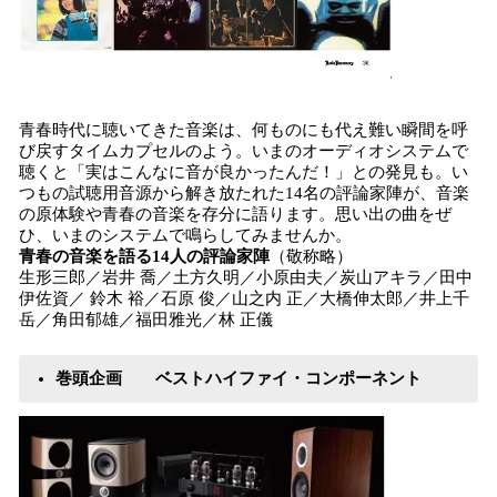
青春時代に聴いてきた音楽は、何ものにも代え難い瞬間を呼
び戻すタイムカプセルのよう。いまのオーディオシステムで
聴くと「実はこんなに音が良かったんだ！」との発見も。い
つもの試聴用音源から解き放たれた14名の評論家陣が、音楽
の原体験や青春の音楽を存分に語ります。思い出の曲をぜ
ひ、いまのシステムで鳴らしてみませんか。
青春の音楽を語る14人の評論家陣
（敬称略）
生形三郎／岩井 喬／土方久明／小原由夫／炭山アキラ／田中
伊佐資／ 鈴木 裕／石原 俊／山之内 正／大橋伸太郎／井上千
岳／角田郁雄／福田雅光／林 正儀
巻頭企画 ベストハイファイ・コンポーネント