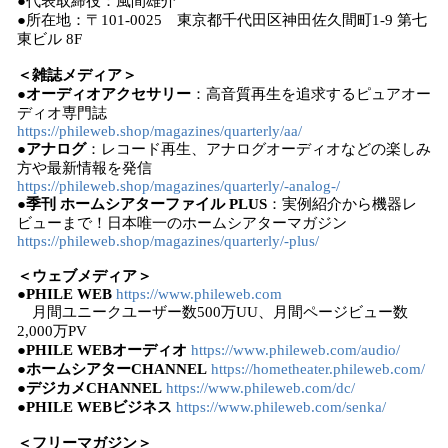
●代表取締役：風間雄介
●所在地：〒101-0025 東京都千代田区神田佐久間町1-9 第七
東ビル 8F
＜雑誌メディア＞
●オーディオアクセサリー
：高音質再生を追求するピュアオー
ディオ専門誌
https://phileweb.shop/magazines/quarterly/aa/
●アナログ
：レコード再生、アナログオーディオなどの楽しみ
方や最新情報を発信
https://phileweb.shop/magazines/quarterly/-analog-/
●季刊 ホームシアターファイル PLUS
：実例紹介から機器レ
ビューまで！日本唯一のホームシアターマガジン
https://phileweb.shop/magazines/quarterly/-plus/
＜ウェブメディア＞
●PHILE WEB
https://www.phileweb.com
​ 月間ユニークユーザー数500万UU、月間ページビュー数
2,000万PV
●PHILE WEBオーディオ
https://www.phileweb.com/audio/
●ホームシアターCHANNEL
https://hometheater.phileweb.com/
●デジカメCHANNEL
https://www.phileweb.com/dc/
●PHILE WEBビジネス
https://www.phileweb.com/senka/
＜フリーマガジン＞