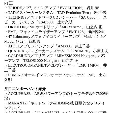
内 正
・TRIODE／プリメインアンプ「EVOLUTION」 岩井 喬
・TAD／スピーカーシステム「TAD Evolution Two」 岩井 喬
・TECHNICS／ネットワークCDレシーバー「SA-C600」、ス
ピーカーシステム「SB-C600」 土方久明
・ORTOFON／MCカートリッジ「MC Verismo」 山之内 正
・EMT／フォノイコライザーアンプ「EMT 128」 角田郁雄
・47 Laboratory／フォノイコライザーアンプ「Model 4749／
Model 4752」 石原 俊
・ATOLL／プリメインアンプ「AM300」 井上千岳
・QUADRAL／スピーカーシステム「SIGNUM 70」 小原由夫
・GOLDMUND／プリアンプ「MIMESIS 22H Nextgen」パワ
ーアンプ「TELOS1000 Nextgen」 山之内 正
・ELECTROCOMPANIET／CDプレーヤー「EMC 1MKV」 井
上千岳
・LUMIN／オールインワンオーディオシステム「M1」 土方
久明
注目コンポーネント紹介
・ACCUPHASE「AB級パワーアンプのトップモデルP-7500登
場」
・MARANTZ「ネットワーク&HDMI搭載 画期的なプリメイ
ンアンプ」
・ACCUPHASE「A級とAB級プリメインのフラッグシップ機