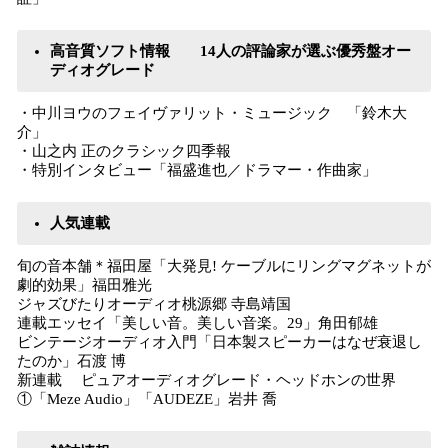
高音質ソフト情報 14人の評論家が選ぶ優秀盤オー
ディオグレード
・中川ヨウのフェイヴァリット・ミュージック 「鈴木大
介」
・山之内 正のクラシック四季報
・特別インタビュー「福盛進也／ドラマー・作曲家」
人気連載
旬の音本舗＊福田屋「大発見! ケーブルにリングマグネットが
劇的効果」福田雅光
ジャズびたりオーディオ桃源郷 寺島靖国
連載エッセイ「美しい音。美しい音楽。29」角田郁雄
ビンテージオーディオ入門「日本製スピーカーはなぜ衰退し
たのか」石渡 博
新連載 ピュアオーディオグレード・ヘッドホンの世界
①「Meze Audio」「AUDEZE」岩井 喬