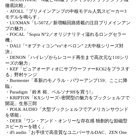
徹底比較」
・ATOLL「プリメインアンプの中核モデル人気スピーカー3
モデルを鳴らす」
・LUXMAN「L-507Z／新増幅回路搭載の注目プリメインアン
プの魅力」
・FOCAL「Sopra N°2／オリジナリティ溢れるロングセラー
機」
・DALI「“オプティコン”vs“オベロン” 2大中核シリーズ対
決」
・DENON「ハイレゾからレコード再生まで高次元な110シリ
ーズの魅力」
・KEF「ピュアオーディオにサブウーファーKC62をプラスす
る」野村ケンジ
・Burmester「革新のモノラル・パワーアンプ159、ここに降
臨」
・Paradigm「鈴木 裕、ペルソナ9Hを買う!」
・KRIPTON「KXシリーズ~密閉型の魅力をブックシェルフで
開花」生形三郎
・POLK AUDIO「大型ブックシェルフでアメリカンサウンド
を堪能」
・DEER「ワン・アンド・オンリーな存在感 独創的な励磁型
スピーカーを聴く」
・iFi audio「お手頃で高音質なユニバーサルDAC、ZEN One