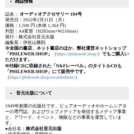
雑誌情報
誌名：
オーディオアクセサリー 184号
発売日：2022年2月21日（月）
価格：1,500 円 (本体 1,364 円)
判型：A4変形（H285mm×W210mm）
発行：株式会社音元出版
編集長：伊佐山勝則
※全国の書店、ネット書店のほか、弊社運営ネットショップ
「PHILEWEB.SHOP」
（
https://phileweb.shop/
）
でもご購入い
ただけます。
※付録CDに収録された「N&Fレーベル」のタイトルCDも
「PHILEWEB.SHOP」にて販売中です。
（
https://phileweb.shop/recordsdisks/
）
音元出版について
1949年創業の出版社です。ピュアオーディオやホームシアタ
ーの専門誌、およびウェブメディアを発信するメディア事業
と、アワード、イベント、物販などの事業を運営していま
す。
●会社名：
株式会社音元出版