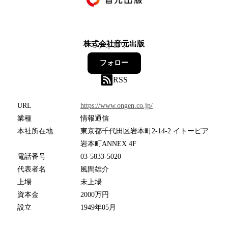
株式会社音元出版
5
フォロワー
フォロー
RSS
URL
https://www.ongen.co.jp/
業種
情報通信
本社所在地
東京都千代田区岩本町2-14-2 イトーピア
岩本町ANNEX 4F
電話番号
03-5833-5020
代表者名
風間雄介
上場
未上場
資本金
2000万円
設立
1949年05月