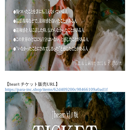
【hear/t チケット販売URL】
https://para-inc.shop/items/62d409200c98466109a0ad1f