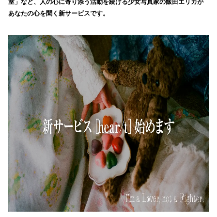
室」など、人の心に寄り添う活動を続ける少女写真家の飯田エリカが
み
あなたの心を聞く新サービスです。
込
み
中
で
す