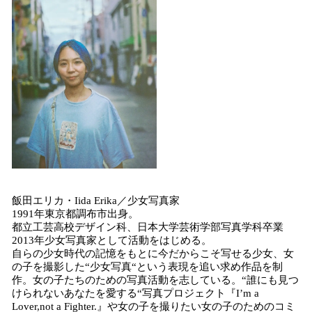
飯田エリカ・Iida Erika／少女写真家
1991年東京都調布市出身。
都立工芸高校デザイン科、日本大学芸術学部写真学科卒業
2013年少女写真家として活動をはじめる。
自らの少女時代の記憶をもとに今だからこそ写せる少女、女
の子を撮影した“少女写真“という表現を追い求め作品を制
作。女の子たちのための写真活動を志している。“誰にも見つ
けられないあなたを愛する“写真プロジェクト『I’m a
Lover,not a Fighter.』や女の子を撮りたい女の子のためのコミ