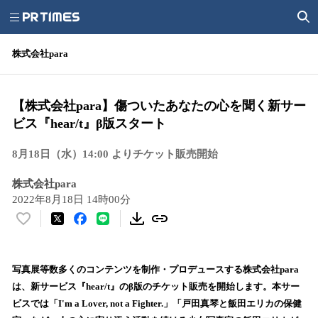
株式会社para
【株式会社para】傷ついたあなたの心を聞く新サー
ビス『hear/t』β版スタート
8月18日（水）14:00 よりチケット販売開始
株式会社para
2022年8月18日 14時00分
い
い
ね
！
写真展等数多くのコンテンツを制作・プロデュースする株式会社para
数
は、新サービス『hear/t』のβ版のチケット販売を開始します。本サー
を
ビスでは「I'm a Lover, not a Fighter.」「戸田真琴と飯田エリカの保健
読