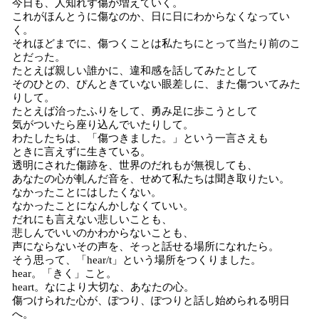
今日も、人知れず傷が増えていく。
これがほんとうに傷なのか、日に日にわからなくなってい
く。
それほどまでに、傷つくことは私たちにとって当たり前のこ
とだった。
たとえば親しい誰かに、違和感を話してみたとして
そのひとの、ぴんときていない眼差しに、また傷ついてみた
りして。
たとえば治ったふりをして、勇み足に歩こうとして
気がついたら座り込んでいたりして。
わたしたちは、「傷つきました。」という一言さえも
ときに言えずに生きている。
透明にされた傷跡を、世界のだれもが無視しても、
あなたの心が軋んだ音を、せめて私たちは聞き取りたい。
なかったことにはしたくない。
なかったことになんかしなくていい。
だれにも言えない悲しいことも、
悲しんでいいのかわからないことも、
声にならないその声を、そっと話せる場所になれたら。
そう思って、「hear/t」という場所をつくりました。
hear。「きく」こと。
heart。なにより大切な、あなたの心。
傷つけられた心が、ぽつり、ぽつりと話し始められる明日
へ。