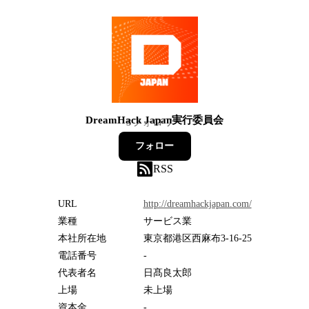
DreamHack Japan実行委員会
3
フォロワー
フォロー
RSS
URL
http://dreamhackjapan.com/
業種
サービス業
本社所在地
東京都港区西麻布3-16-25
電話番号
-
代表者名
日髙良太郎
上場
未上場
資本金
-