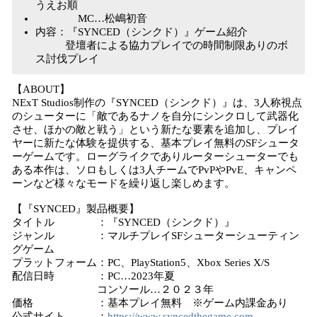
うえお順
MC…松嶋初音
内容：『SYNCED（シンクド）』ゲーム紹介
登壇者による協力プレイでの時間制限ありのボ
ス討伐プレイ
【ABOUT】
NExT Studios制作の『SYNCED（シンクド）』は、3人称視点
のシューターに「敵であるナノを自分にシンクロして武器化
させ、ほかの敵と戦う」という新たな要素を追加し、プレイ
ヤーに新たな体験を提供する、基本プレイ無料のSFシュータ
ーゲームです。ローグライクでありルーターシューターでも
ある本作は、ソロもしくは3人チームでPvPやPvE、キャンペ
ーンなど様々なモードを繰り返し楽しめます。
【『SYNCED』製品概要】
タイトル ：『SYNCED（シンクド）』
ジャンル ：マルチプレイSFシューターシューティン
グゲーム
プラットフォーム：PC、PlayStation5、Xbox Series X/S
配信日時 ：PC…2023年夏
コンソール…２０２３年
価格 ：基本プレイ無料 ※ゲーム内課金あり
公式サイト ：
https://www.syncedthegame.com