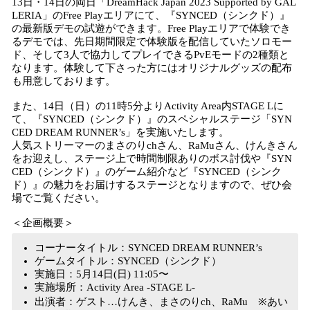
13日・14日の両日「DreamHack Japan 2023 Supported by GAL
LERIA」のFree Playエリアにて、『SYNCED（シンクド）』
の最新版デモの試遊ができます。Free Playエリアで体験でき
るデモでは、先日期間限定で体験版を配信していたソロモー
ド、そして3人で協力してプレイできるPvEモードの2種類と
なります。体験して下さった方にはオリジナルグッズの配布
も用意しております。
また、14日（日）の11時5分よりActivity Area内STAGE Lに
て、『SYNCED（シンクド）』のスペシャルステージ「SYN
CED DREAM RUNNER’s」を実施いたします。
人気ストリーマーのまさのりchさん、RaMuさん、けんきさん
をお迎えし、ステージ上で時間制限ありのボス討伐や『SYN
CED（シンクド）』のゲーム紹介など『SYNCED（シンク
ド）』の魅力をお届けするステージとなりますので、ぜひ会
場でご覧ください。
＜企画概要＞
コーナータイトル：SYNCED DREAM RUNNER’s
ゲームタイトル：SYNCED（シンクド）
実施日：5月14日(日) 11:05〜
実施場所：Activity Area -STAGE L-
出演者：ゲスト…けんき、まさのりch、RaMu ※あい