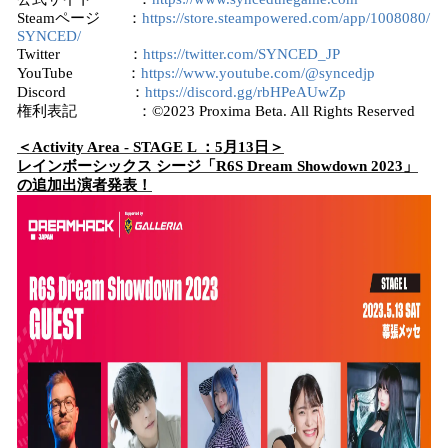
Steamページ ：
https://store.steampowered.com/app/1008080/
SYNCED/
Twitter ：
https://twitter.com/SYNCED_JP
YouTube ：
https://www.youtube.com/@syncedjp
Discord ：
https://discord.gg/rbHPeAUwZp
権利表記 ：©2023 Proxima Beta. All Rights Reserved
＜Activity Area - STAGE L ：5月13日＞
レインボーシックス シージ「R6S Dream Showdown 2023」
の追加出演者発表！