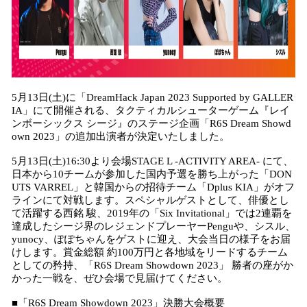
5月13日(土)に「DreamHack Japan 2023 Supported by GALLER
IA」にて開催される、タクティカルシューターゲーム『レイ
ンボーシックス シージ』のステージ企画「R6S Dream Showd
own 2023」の追加出演者が決定いたしました。
5月13日(土)16:30より会場STAGE L -ACTIVITY AREA- にて、
日本から10チームが参加した国内予選を勝ち上がった「DON
UTS VARREL」と韓国からの招待チーム「Dplus KIA」がオフ
ラインにて対戦します。スペシャルゲストとして、俳優とし
て活躍する西銘 駿、2019年の「Six Invitational」では2連覇を
達成したシージ界のレジェンドプレーヤーPenguや、シスル、
yunocy、ぽぽちゃんをゲストに迎え、大会当日の様子をお届
けします。賞金総額 約100万円と各地域をリードするチーム
としての矜持、「R6S Dream Showdown 2023」 勝者の座がか
かった一戦を、ぜひ会場で見届けてください。
■「R6S Dream Showdown 2023」決勝大会概要