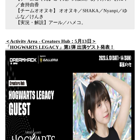
／倉持由香
【チームオオヌキ】 オオヌキ／SHAKA／Nyanpi／ゆ
ふな／けんき
【実況・解説】アール／ハメコ。
＜Activity Area - Creators Hub：5月13日＞
「HOGWARTS LEGACY」第1弾 出演ゲスト発表！