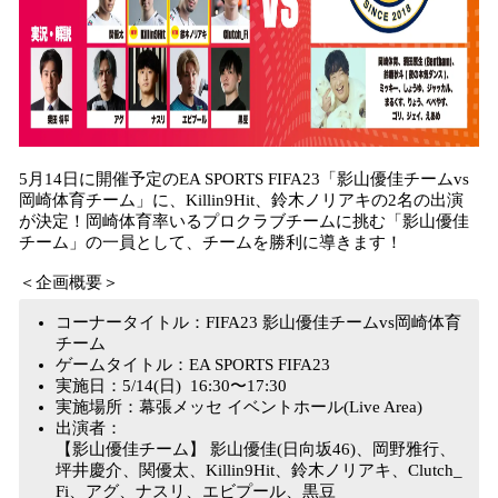
5月14日に開催予定のEA SPORTS FIFA23「影山優佳チームvs
岡崎体育チーム」に、Killin9Hit、鈴木ノリアキの2名の出演
が決定！岡崎体育率いるプロクラブチームに挑む「影山優佳
チーム」の一員として、チームを勝利に導きます！
＜企画概要＞
コーナータイトル：FIFA23 影山優佳チームvs岡崎体育
チーム
ゲームタイトル：EA SPORTS FIFA23
実施日：5/14(日) 16:30〜17:30
実施場所：幕張メッセ イベントホール(Live Area)
出演者：
【影山優佳チーム】 影山優佳(日向坂46)、岡野雅行、
坪井慶介、関優太、Killin9Hit、鈴木ノリアキ、Clutch_
Fi、アグ、ナスリ、エビプール、黒豆