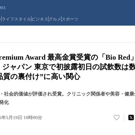
ES
ン
ライフスタイル
ビジネス
グルメ
スポーツ
 Premium Award 最高金賞受賞の「Bio R
 ジャパン 東京で初披露初日の試飲数は
品質の裏付け”に高い関心
・社会的価値が評価され受賞。クリニック関係者や美容・健康
発化
26年5月19日 10時00分
い
い
ね