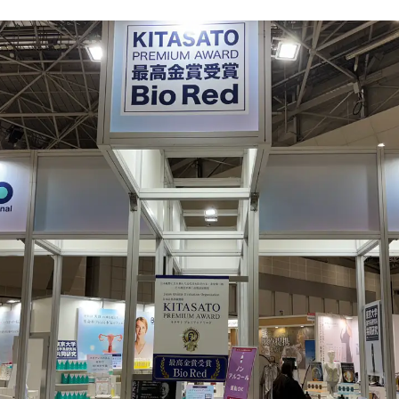
！
数
を
読
み
込
み
中
で
す