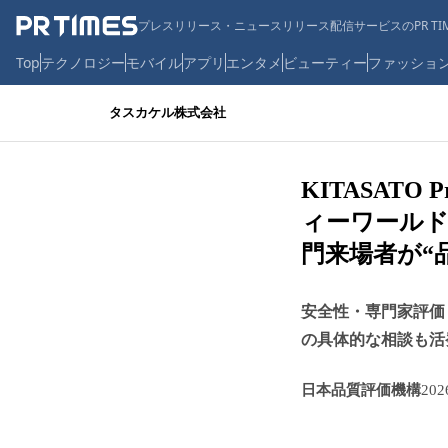
プレスリリース・ニュースリリース配信サービスのPR TIM
Top
テクノロジー
モバイル
アプリ
エンタメ
ビューティー
ファッショ
タスカケル株式会社
KITASATO
ィーワールド
門来場者が“
安全性・専門家評価
の具体的な相談も活
日本品質評価機構
20