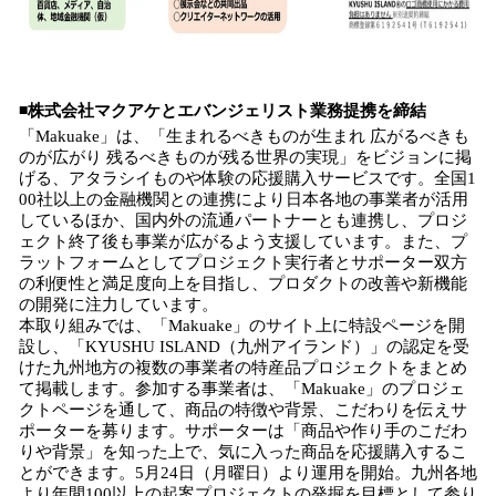
◾️株式会社マクアケとエバンジェリスト業務提携を締結
「Makuake」は、「生まれるべきものが生まれ 広がるべきも
のが広がり 残るべきものが残る世界の実現」をビジョンに掲
げる、アタラシイものや体験の応援購入サービスです。全国1
00社以上の金融機関との連携により日本各地の事業者が活用
しているほか、国内外の流通パートナーとも連携し、プロジ
ェクト終了後も事業が広がるよう支援しています。また、プ
ラットフォームとしてプロジェクト実行者とサポーター双方
の利便性と満足度向上を目指し、プロダクトの改善や新機能
の開発に注力しています。
本取り組みでは、「Makuake」のサイト上に特設ページを開
設し、「KYUSHU ISLAND（九州アイランド）」の認定を受
けた九州地方の複数の事業者の特産品プロジェクトをまとめ
て掲載します。参加する事業者は、「Makuake」のプロジェ
クトページを通して、商品の特徴や背景、こだわりを伝えサ
ポーターを募ります。サポーターは「商品や作り手のこだわ
りや背景」を知った上で、気に入った商品を応援購入するこ
とができます。5月24日（月曜日）より運用を開始。九州各地
より年間100以上の起案プロジェクトの発掘を目標として参り