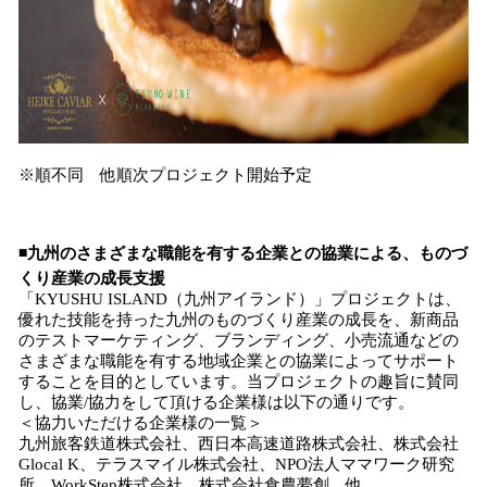
※順不同 他順次プロジェクト開始予定
◾️九州のさまざまな職能を有する企業との協業による、ものづ
くり産業の成長支援
「KYUSHU ISLAND（九州アイランド）」プロジェクトは、
優れた技能を持った九州のものづくり産業の成長を、新商品
のテストマーケティング、ブランディング、小売流通などの
さまざまな職能を有する地域企業との協業によってサポート
することを目的としています。当プロジェクトの趣旨に賛同
し、協業/協力をして頂ける企業様は以下の通りです。
＜協力いただける企業様の一覧＞
九州旅客鉄道株式会社、西日本高速道路株式会社、株式会社
Glocal K、テラスマイル株式会社、NPO法人ママワーク研究
所、WorkStep株式会社、株式会社食農夢創 他