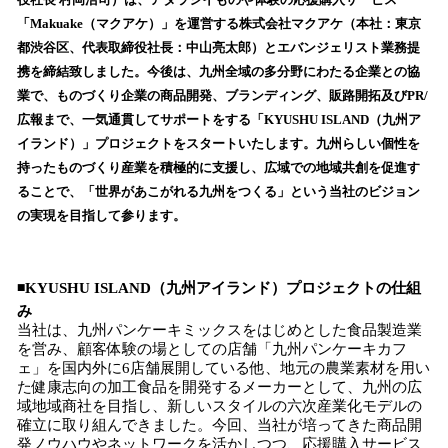
を
「Makuake（マクアケ）」を運営する株式会社マクアケ（本社：東京
読
都渋谷区、代表取締役社長：中山亮太郎）とエバンジェリスト業務提
み
携を締結致しました。今後は、九州全域の多分野にわたる企業との協
込
業で、ものづくり企業の商品開発、ブランディング、販路開拓及びPR/
み
広報まで、一気通貫してサポートをする「KYUSHU ISLAND（九州ア
中
で
イランド）」プロジェクトをスタートいたします。九州らしい個性を
す
持ったものづくり産業を積極的に支援し、広域での地域共創を促進す
ることで、「世界があこがれる九州をつくる」という当社のビジョン
の実現を目指して参ります。
◾️KYUSHU ISLAND（九州アイランド）プロジェクトの仕組
み
当社は、九州パンケーキミックスをはじめとした食品製造業
を営み、顧客体験の場としての店舗「九州パンケーキカフ
ェ」を国内外に6店舗展開している他、地元の農業素材を用い
た健康志向の加工食品を開発するメーカーとして、九州の広
域地域商社を目指し、新しいスタイルの六次産業化モデルの
確立に取り組んできました。今回、当社が培ってきた商品開
発ノウハウやネットワークを活かしつつ、応援購入サービス