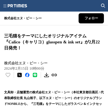
株式会社エヌ・ビー・シー
フォロー
三毛猫をテーマにしたオリジナルアイテム
『Calico（キャリコ）glasspen & ink set』が2月22
日発売！
株式会社エヌ・ビー・シー
2024年2月15日 10時00分
い
い
ね
！
文具卸・店舗運営の株式会社エヌ・ビー・シー（本社東京都目黒区 / 代
数
表取締役社長 丸山裕子、以下エヌ・ビー・シー）のオリジナルブラン
を
ドNONBLEから、『三毛猫』をテーマにしたガラスペン＆インクセッ
読