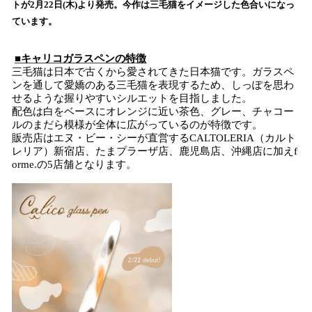
トが2月22日(木)より発売。今作は三毛猫をイメージした色合いになっ
み
ています。
込
み
中
■キャリコガラスペンの特徴
で
三毛猫は日本で古くから愛されてきた日本猫です。ガラスペ
ンを通して愛嬌のある三毛猫を表現するため、しっぽを思わ
す
せるような握りやすいシルエットを目指しました。
配色は白をベースにオレンジに近い茶色、グレー、チャコー
ルのまだら模様が全体に広がっているのが特徴です。
販売店はエヌ・ビー・シーが直営するCALTOLERIA（カルト
レリア）新宿店、たまプラーザ店、鹿児島店、沖縄店に加えf
orme.の5店舗となります。