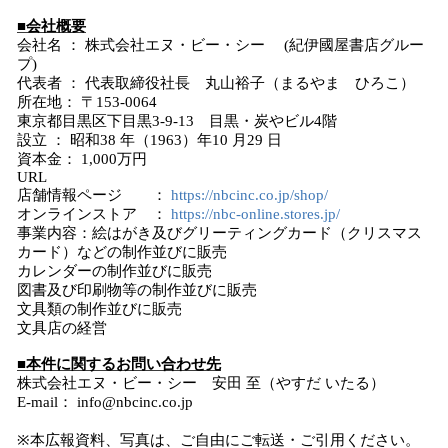
■会社概要
会社名 ： 株式会社エヌ・ビー・シー (紀伊國屋書店グルー
プ)
代表者 ： 代表取締役社長 丸山裕子（まるやま ひろこ）
所在地： 〒153-0064
東京都目黒区下目黒3-9-13 目黒・炭やビル4階
設立 ： 昭和38 年（1963）年10 月29 日
資本金： 1,000万円
URL
店舗情報ページ ：
https://nbcinc.co.jp/shop/
オンラインストア ：
https://nbc-online.stores.jp/
事業内容：絵はがき及びグリーティングカード（クリスマス
カード）などの制作並びに販売
カレンダーの制作並びに販売
図書及び印刷物等の制作並びに販売
文具類の制作並びに販売
文具店の経営
■本件に関するお問い合わせ先
株式会社エヌ・ビー・シー 安田 至（やすだ いたる）
E-mail： info@nbcinc.co.jp
※本広報資料、写真は、ご自由にご転送・ご引用ください。