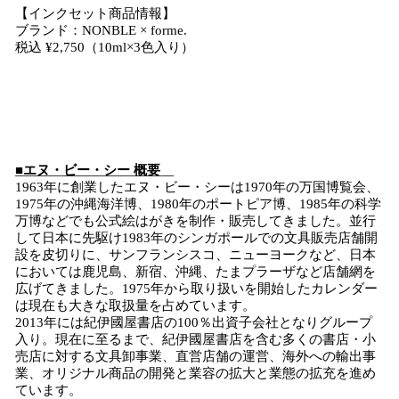
【インクセット商品情報】
ブランド：NONBLE × forme.
税込 ¥2,750（10ml×3色入り）
■エヌ・ビー・シー 概要
1963年に創業したエヌ・ビー・シーは1970年の万国博覧会、
1975年の沖縄海洋博、1980年のポートピア博、1985年の科学
万博などでも公式絵はがきを制作・販売してきました。並行
して日本に先駆け1983年のシンガポールでの文具販売店舗開
設を皮切りに、サンフランシスコ、ニューヨークなど、日本
においては鹿児島、新宿、沖縄、たまプラーザなど店舗網を
広げてきました。1975年から取り扱いを開始したカレンダー
は現在も大きな取扱量を占めています。
2013年には紀伊國屋書店の100％出資子会社となりグループ
入り。現在に至るまで、紀伊國屋書店を含む多くの書店・小
売店に対する文具卸事業、直営店舗の運営、海外への輸出事
業、オリジナル商品の開発と業容の拡大と業態の拡充を進め
ています。