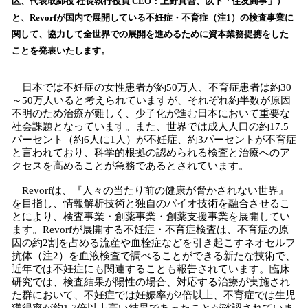
区、代表取締役 社長執行役員 CEO：上野真吾、以下「住友商事」）
読
と、Revorfが国内で展開している不妊症・不育症（注1）の検査事業に
み
関して、協力して全世界での展開を進めるために資本業務提携をした
込
ことを発表いたします。
み
中
で
日本では不妊症の女性患者が約50万人、不育症患者は約30
す
～50万人いると考えられていますが、それぞれ約半数が原因
不明のため治療が難しく、少子化が進む日本において重要な
社会課題となっています。また、世界では成人人口の約17.5
パーセント（約6人に1人）が不妊症、約3パーセントが不育症
と言われており、科学的根拠の認められる検査と治療へのア
クセスを高めることが急務であるとされています。
Revorfは、『⼈々の当たり前の健康が脅かされない世界』
を⽬指し、情報解析技術と独⾃のバイオ技術を融合させるこ
とにより、検査事業・創薬事業・創薬⽀援事業を展開してい
ます。Revorfが展開する不妊症・不育症検査は、不育症の原
因の約2割を占める流産や血栓症などを引き起こすネオセルフ
抗体（注2）を血液検査で調べることができる新たな技術で、
近年では不妊症にも関連することも報告されています。臨床
研究では、検査結果が陽性の場合、対応する治療が実施され
た群において、不妊症では妊娠率が2倍以上、不育症では生児