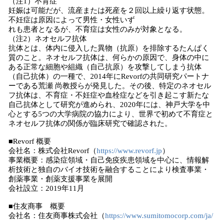
（注1）不育症
妊娠は可能だが、流産または死産を２回以上繰り返す状態。
不妊症は原因によって男性・女性いず
れも患者となるが、不育症は女性のみが対象となる。
（注2）ネオセルフ抗体
抗体とは、体内に侵入した異物（抗原）を排除するたんぱく
質のこと。ネオセルフ抗体は、何らかの原因で、身体の中に
ある正常な細胞や組織（自己抗原）を攻撃してしまう抗体
（自己抗体）の一種で、2014年にRevorfの共同研究パートナ
ーである荒瀬 尚教授らが発見した。その後、特定のネオセル
フ抗体は、不育症・不妊症や血栓症などを引き起こす新たな
自己抗体として研究が進められ、2020年には、神戸大学を中
心とする5つの大学病院の協力により、世界で初めて不育症と
ネオセルフ抗体の関係が臨床研究で確認された。
■Revorf 概要
会社名：株式会社Revorf（
https://www.revorf.jp
）
事業概要：感染症領域・自己免疫疾患領域を中心に、情報解
析技術と独自のバイオ技術を融合することにより検査事業・
創薬事業・創薬支援事業を展開
会社設立：2019年11月
■住友商事 概要
会社名：住友商事株式会社（
https://www.sumitomocorp.com/ja/