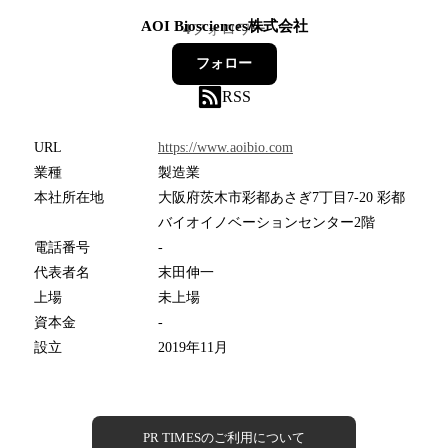
AOI Biosciences株式会社
4
フォロワー
フォロー
RSS
URL
https://www.aoibio.com
業種
製造業
本社所在地
大阪府茨木市彩都あさぎ7丁目7-20 彩都
バイオイノベーションセンター2階
電話番号
-
代表者名
末田伸一
上場
未上場
資本金
-
設立
2019年11月
PR TIMESのご利用について