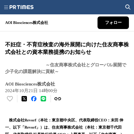
AOI Biosciences株式会社
フォロー
不妊症・不育症検査の海外展開に向けた住友商事株
式会社との資本業務提携のお知らせ
～住友商事株式会社とグローバル展開で
少子化の課題解決に貢献～
AOI Biosciences株式会社
2024年10月21日 14時00分
い
い
ね
！
株式会社Revorf（本社：東京都中央区、代表取締役CEO：末田 伸
数
一、以下「Revorf」）は、住友商事株式会社（本社：東京都千代田
を