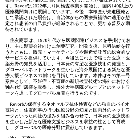
獲得率が約1.7倍以上高い結果であったことが確認されていま
す。Revorfは2022年より同検査事業を開始し、国内140以上の
医療機関向けに展開しています。今後、本検査が先進医療と
して承認された場合は、自治体からの医療費補助の適用が想
定され患者の自己負担が軽減されることで、更なる普及が期
待されています。
住友商事は、1970年代から医薬関連ビジネスを手掛けてお
り、主に製薬会社向けに創薬研究・開発支援、原料供給を行
うとともに、販売・マーケティングや製造受託等の総合的な
サービスを提供しています。今後はこれまで培った医療・医
薬分野の知見を活用し、日本発の有望な医療技術の発掘と、
グローバルネットワークを生かした海外展開による新たな医
療支援ビジネスの創出を目指しています。本件はその第一号
案件として、不妊症・不育症の新規検査技術の海外における
独占代理店権を取得し、海外大手病院グループとのネットワ
ークを通じてグローバル展開を行うものです。
Revorfの保有するネオセルフ抗体検査などの独自のバイオ
技術と、住友商事の持つ医療分野の知見と国内外のネットワ
ークといった両社の強みを組み合わせて、日本発の医療技術
を生かした新たな医療支援ビジネスを収益の柱として育成
し、グローバルで医療分野に貢献していきます。