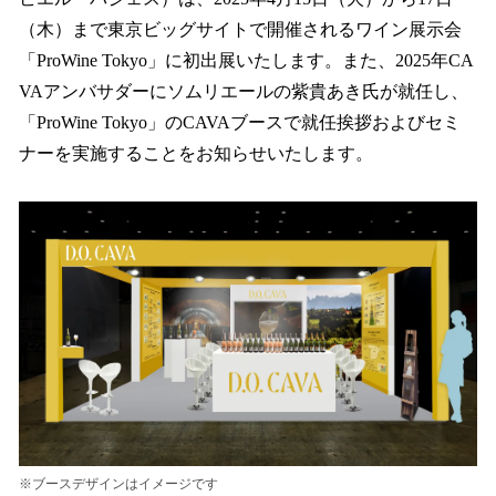
を
（木）まで東京ビッグサイトで開催されるワイン展示会
読
み
「ProWine Tokyo」に初出展いたします。また、2025年CA
込
VAアンバサダーにソムリエールの紫貴あき氏が就任し、
み
「ProWine Tokyo」のCAVAブースで就任挨拶およびセミ
中
で
ナーを実施することをお知らせいたします。
す
※ブースデザインはイメージです