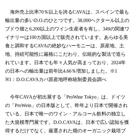
海外売上比率70％以上を誇るCAVAは、スペインで最も
輸出量の多いD.O.のひとつです。38,000ヘクタール以上の
ブドウ畑と6,200以上のワイン生産者を有し、349の関連ワ
イナリーは100カ国以上で販売されています。あらゆる美
食と調和するCAVAの絶妙なハーモニーは、原産地、土
地、持続可能性に厳格にこだわり、伝統的な製法で造ら
れています。日本でも年々人気が高まっており、2024年
の日本への輸出量は前年比4.66％増加しました。※1
※1：D.O.CAVAカバ原産地呼称統制委員会調べ
今年CAVAが初出展する「ProWine Tokyo」は、ドイツ
の「ProWein」の日本版として、昨年より日本で開催され
ている、日本で唯一のワイン・アルコール飲料の独立し
た大規模専門展です。D.O.CAVAは、日本で広い認知を獲
得するだけでなく、厳選された畑のオーガニック栽培ブ