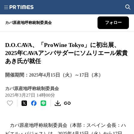
カバ原産地呼称統制委員会
フォロー
D.O.CAVA、「ProWine Tokyo」に初出展、
2025年CAVAアンバサダーにソムリエール紫貴
あき氏が就任
開催期間：2025年4月15日（火）～17日（木）
カバ原産地呼称統制委員会
2025年3月27日 14時00分
い
い
ね
！
カバ原産地呼称統制委員会（本部：スペイン 会長：ハ
数
ビエル・パジェス）は、2025年4月15日（火）から17日