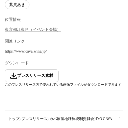
紫貴あき
位置情報
東京都
江東区
（
イベント会場
）
関連リンク
https://www.cava.wine/jp/
ダウンロード
プレスリリース素材
このプレスリリース内で使われている画像ファイルがダウンロードできます
トップ
プレスリリース
カバ原産地呼称統制委員会
D.O.CAVA、「P