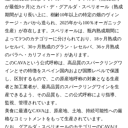
が最低9ヶ月)とカバ・デ・グアルダ・スペリオール（熟成
期間がより長い上に、樹齢10年以上の特定の畑のヴィン
テージ・カバから造られ、2025年から100％オーガニック
生産）が存在します。スペリオールは、瓶内熟成期間に
よって3つのカテゴリーに分けられており、18ヶ月熟成の
レセルバ、30ヶ月熟成のグラン・レセルバ、36ヶ月熟成
のパラヘ・カリフィカード）があります。
このCAVAという公式呼称は、高品質のスパークリングワ
インとその特徴をスペイン国内および国際レベルで保護
し、区別するもので、この原産地呼称の対象となる生産
者と加工業者が、最高品質のスパークリングワインを生
産できるよう、その品質も、この公式呼称により指導、
監視、管理されています。
美食に最適なCAVAは、原産地、土地、持続可能性への厳
格なコミットメントをもって生産されています。
なお、グアルダ・スペリオールのカテゴリーのCAVAは、