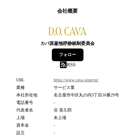
会社概要
カバ原産地呼称統制委員会
0
フォロワー
フォロー
RSS
URL
https://www.cava.wine/en/
業種
サービス業
本社所在地
名古屋市中区丸の内3丁目16番29号
電話番号
-
代表者名
谷 喜久郎
上場
未上場
資本金
-
設立
-