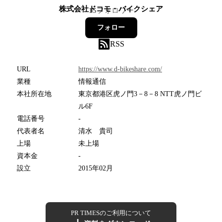
株式会社ドコモ・バイクシェア
15
フォロワー
フォロー
RSS
URL
https://www.d-bikeshare.com/
業種
情報通信
本社所在地
東京都港区虎ノ門3－8－8 NTT虎ノ門ビ
ル6F
電話番号
-
代表者名
清水 貴司
上場
未上場
資本金
-
設立
2015年02月
PR TIMESのご利用について