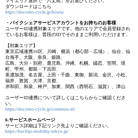
マイエリア選択で「八丈島」をお選びください。
ダウンロードはこちら
https://docomo-cycle.jp/howto
・バイクシェアサービスアカウントをお持ちのお客様
ユーザーID連携対象エリアです。他のエリアで会員登録され
ているお客様は、普段のIDでそのままご利用いただけます。
【対象エリア】
東京広域連携16区、川崎、横浜（都心部・広域）、仙台、仙
台海手、大阪、奈良、姫路、
広島、大分・別府、鹿児島、沖縄、札幌、嬬恋、笠間、境
町、甲州、都留・下吉田、
美濃加茂、名古屋、上田・千曲、東御、新潟、金沢、小松、
福井、敦賀、大津、京都、
岸和田、和泉、神戸、加東、関西（西明石、滋賀）、津山
ユーザーID連携について詳しくはこちらからご確認くださ
い。
https://docomo-cycle.jp/common-id/
6.サービスホームページ
サービス詳細は下記リンク先よりご確認ください。
https://hachijo-mobility-tokyo.jp/