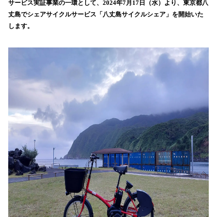
サービス実証事業の一環として、2024年7月17日（水）より、東京都八
込
丈島でシェアサイクルサービス「八丈島サイクルシェア」を開始いた
み
します。
中
で
す