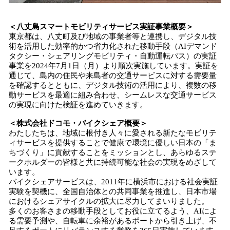
＜八丈島スマートモビリティサービス実証事業概要＞
東京都は、八丈町及び地域の事業者等と連携し、デジタル技
術を活用した効率的かつ省力化された移動手段（AIデマンド
タクシー・シェアリングモビリティ・自動運転バス）の実証
事業を2024年7月1日（月）より順次実施しています。実証を
通じて、島内の住民や来島者の交通サービスに対する需要量
を確認するとともに、デジタル技術の活用により、複数の移
動サービスを最適に組み合わせ、シームレスな交通サービス
の実現に向けた検証を進めていきます。
＜株式会社ドコモ・バイクシェア概要＞
わたしたちは、地域に根付き人々に愛される新たなモビリテ
ィサービスを提供することで健康で環境に優しい日本の「ま
ちづくり」に貢献することをミッションとし、あらゆるステ
ークホルダーの皆様と共に持続可能な社会の実現をめざして
います。
バイクシェアサービスは、2011年に横浜市における社会実証
実験を契機に、全国自治体との共同事業を推進し、日本市場
におけるシェアサイクルの拡大に尽力してまいりました。
多くのお客さまの移動手段としてお役に立てるよう、AIによ
る需要予測や、自転車に余裕があるポートから引き上げ、不