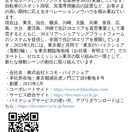
足するポートにリバランスする業務を365日実施しています。
自転車のスポット回収、充電専用拠点の設置など、お客さま
の高い期待に応えるオペレーションノウハウを積み重ねてい
ます。
現在は、東京、仙台、横浜、川崎、大阪、兵庫、奈良、広
島、大分、鹿児島、沖縄で合計28エリアを直営事業として運
営するとともに、30エリアへシェアリングプラットフォーム
のシステムを提供し、全国で合計58エリアを展開していま
す。2023年5月には、東京都と共同で「東京EVバイクシェア
（電動3輪）」を東京都臨海地域（お台場・有明エリア）でス
タートし、ゼロエミッション東京の取り組みの一環として、
新たな移動シーンの創出に取り組んでいます。
・会社名：株式会社ドコモ・バイクシェア
・本社所在地：東京都港区虎ノ門三丁目8番地８号
・創業：2015年2月
・コーポレートサイト：
https://www.d-bikeshare.com/
・サービス総合サイト：
https://docomo-cycle.jp/
・バイクシェアサービスの使い方、アプリダウンロードはこ
ちら：
https://docomo-cycle.jp/howto