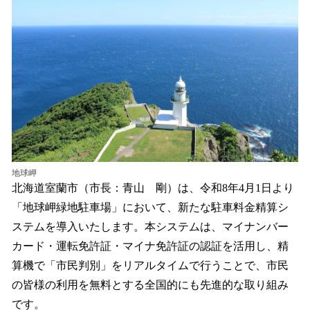
を
読
み
込
み
中
で
す
地球岬
北海道室蘭市（市長：青山 剛）は、令和8年4月1日より
「地球岬緑地駐車場」において、新たな駐車料金精算シ
ステムを導入いたします。本システムは、マイナンバー
カード・運転免許証・マイナ免許証の認証を活用し、精
算機で「市民判別」をリアルタイムで行うことで、市民
の皆様の利用を無料とする全国的にも先進的な取り組み
です。