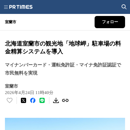
室蘭市
フォロー
北海道室蘭市の観光地「地球岬」駐車場の料
金精算システムを導入
マイナンバーカード・運転免許証・マイナ免許証認証で
市民無料を実現
室蘭市
2026年4月24日 11時40分
い
い
ね
！
数