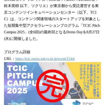
数
鈴木英樹 以下、ツクリエ）が東京都から受託運営する東
を
京コンテンツインキュベーションセンター（以下、TCI
読
み
C）は、コンテンツ関連領域のスタートアップを対象とし
込
た短期集中型アクセラレーションプログラム「TCIC Pitch
み
Campus 2025」(全6回)の最終回となるDemo Dayを8月27日
中
で
(水)に開催しました。
す
プログラム詳細
URL：
https://tcic.metro.tokyo.lg.jp/event/1244/