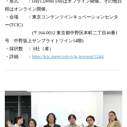
・形式 ：Day1,Demo Dayはオフライン開催。その他日
程はオンライン開催。
・会場 ：東京コンテンツインキュベーションセンタ
ー(TCIC)
(〒164-0012 東京都中野区本町二丁目46番1
号 中野坂上サンブライトツイン14階)
・採択数 ： 6社（者）
・詳細 ：
https://tcic.metro.tokyo.lg.jp/event/1244/