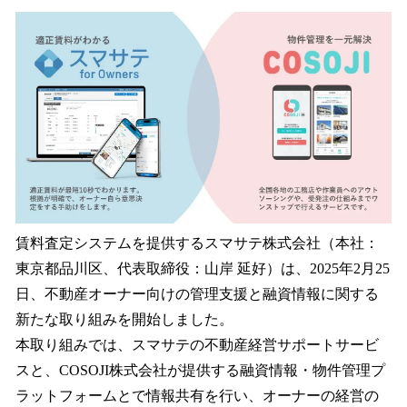
ね
！
数
を
読
み
込
み
中
で
す
賃料査定システムを提供するスマサテ株式会社（本社：
東京都品川区、代表取締役：山岸 延好）は、2025年2月25
日、不動産オーナー向けの管理支援と融資情報に関する
新たな取り組みを開始しました。
本取り組みでは、スマサテの不動産経営サポートサービ
スと、COSOJI株式会社が提供する融資情報・物件管理プ
ラットフォームとで情報共有を行い、オーナーの経営の