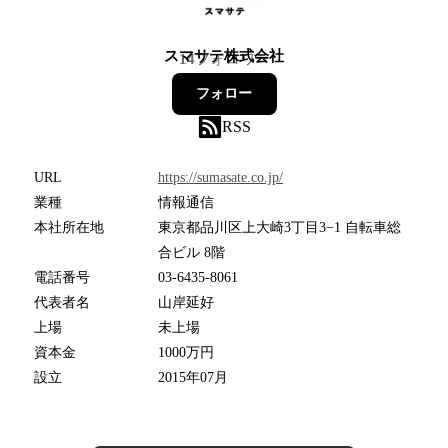
スマサテ株式会社
14
フォロワー
フォロー
RSS
URL
https://sumasate.co.jp/
業種
情報通信
本社所在地
東京都品川区上大崎3丁目3−1 自転車総
合ビル 8階
電話番号
03-6435-8061
代表者名
山岸延好
上場
未上場
資本金
1000万円
設立
2015年07月