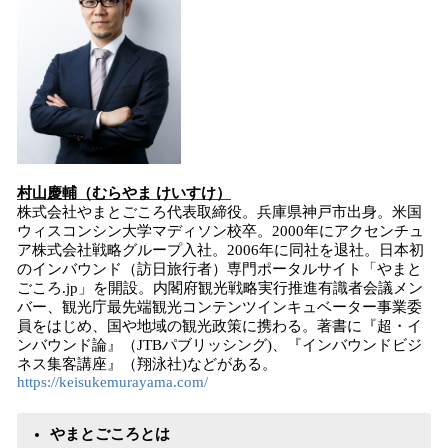
村山慶輔（むらやま けいすけ）
株式会社やまとごころ代表取締役。兵庫県神戸市出身。米国
ウィスコンシン大学マディソン校卒。2000年にアクセンチュ
ア株式会社戦略グループ入社。2006年に同社を退社。日本初
のインバウンド（訪日旅行者）専門ポータルサイト「やまと
ごころ.jp」を開設。内閣府観光戦略実行推進有識者会議メン
バー、観光庁最先端観光コンテンツインキュベーター事業委
員をはじめ、国や地域の観光政策に携わる。著書に『超・イ
ンバウンド論』（JTBパブリッシング)、『インバウンドビジ
ネス集客講座』（翔泳社)などがある。
https://keisukemurayama.com/
やまとごころとは