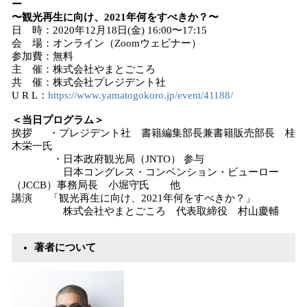
ー
〜観光再生に向け、2021年何をすべきか？〜
日 時：2020年12月18日(金) 16:00〜17:15
会 場：オンライン（Zoomウェビナー）
参加費：無料
主 催：株式会社やまとごころ
共 催：株式会社プレジデント社
U R L：
https://www.yamatogokoro.jp/event/41188/
＜当日プログラム＞
挨拶 ・プレジデント社 書籍編集部長兼書籍販売部長 桂
木栄一氏
・日本政府観光局（JNTO） 参与
日本コングレス・コンベンション・ビューロー
（JCCB）事務局長 小堀守氏 他
講演 「観光再生に向け、2021年何をすべきか？」
株式会社やまとごころ 代表取締役 村山慶輔
著者について