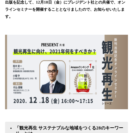
を
出版を記念して、12月18日（金）にプレジデント社との共催で、オン
読
ラインセミナーを開催することとなりましたので、お知らせいたしま
み
す。
込
み
中
で
す
「観光再生 サステナブルな地域をつくる28のキーワー