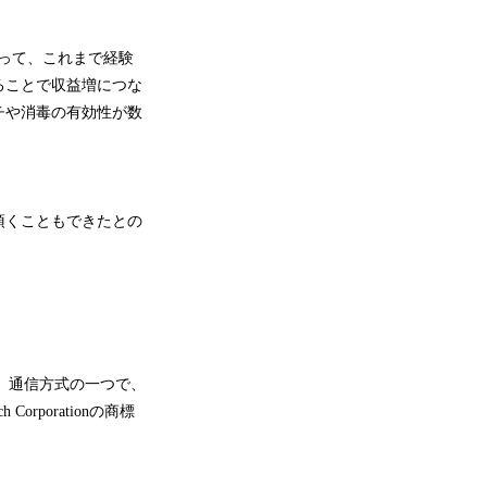
よって、これまで経験
ることで収益増につな
チや消毒の有効性が数
頂くこともできたとの
rea）通信方式の一つで、
rporationの商標