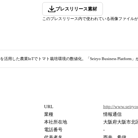
プレスリリース素材
このプレスリリース内で使われている画像ファイル
™を活用した農業IoTでトマト栽培環境の数値化。「Seiryo Business Platf
URL
http://www.seiryo
業種
情報通信
本社所在地
大阪府大阪市北区
電話番号
-
代表者名
西井 希伊