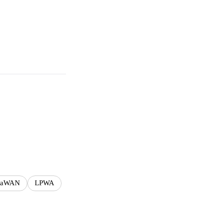
RaWAN
LPWA