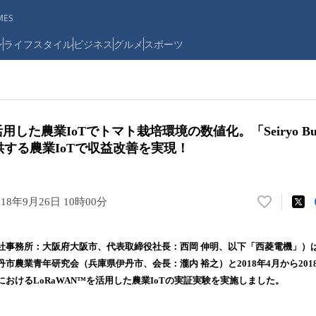
ES
ン
ライフスタイル
ビジネス
グルメ
スポーツ
用した農業IoTでトマト栽培環境の数値化。「Seiryo Busi
が提供する農業IoTで収益改善を実現！
018年9月26日 10時00分
い
い
ね
社事務所：大阪府大阪市、代表取締役社長：西岡 伸明、以下「西菱電機」）
！
市農業青年研究会（兵庫県伊丹市、会長：瀧内 裕之）と2018年4月から201
数
おけるLoRaWAN™を活用した農業IoTの実証実験を実施しました。
を
読
み