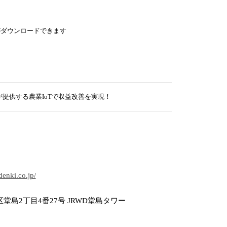
がダウンロードできます
orm」が提供する農業IoTで収益改善を実現！
denki.co.jp/
堂島2丁目4番27号 JRWD堂島タワー