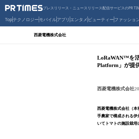
プレスリリース・ニュースリリース配信サービスのPR TIM
Top
テクノロジー
モバイル
アプリ
エンタメ
ビューティー
ファッショ
西菱電機株式会社
LoRaWAN™を活
Platform」
西菱電機株式会社
2
西菱電機株式会社（本
手農家で構成される伊丹
いてトマトの施設栽培に