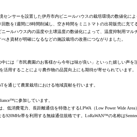
の環境センサーを設置した伊丹市内ビニールハウスの栽培環境の数値化に
り回数を1週間に8時間削減し、空き時間をミニトマトの出荷販売に充て
ビニールハウス内の温度や土壌温度の数値化によって、温度抑制用マル
すべき資材が明確になるなどの施設栽培の改善につながりました。
の中には「市民農園のお客様から今年は味が良い」といった嬉しい声を
oTを活用することにより農作物の品質向上にも期待が寄せられています。
oTを通じて農業栽培における地域貢献を行います。
lliance™に参加しています。
は、低消費電力、長距離通信を特徴とするLPWA（Low Power Wide A
20MHz帯を利用する無線通信規格です。LoRaWAN™の名称はSemtech Co