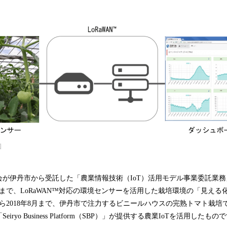
込
み
中
で
す
図
が伊丹市から受託した「農業情報技術（IoT）活用モデル事業委託業務」
年3月まで、LoRaWAN™対応の環境センサーを活用した栽培環境の「見え
月から2018年8月まで、伊丹市で注力するビニールハウスの完熟トマト栽
ryo Business Platform（SBP）」が提供する農業IoTを活用したもの