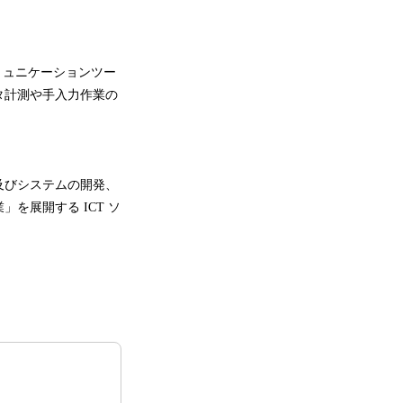
oT）やコミュニケーションツー
タ計測や手入力作業の
。
及びシステムの開発、
を展開する ICT ソ