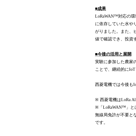
■
成果
LoRaWAN™対応
に依存していた水や
がりました。また、
値で確認でき、投資
■
今後の活用と展開
実験に参加した農家
ことで、継続的にI
西菱電機では今後もI
※ 西菱電機はLoRa A
※「LoRaWAN™」と
無線局免許が不要となる9
です。