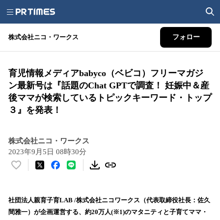
株式会社ニコ・ワークス
フォロー
育児情報メディアbabyco（ベビコ）フリーマガジ
ン最新号は『話題のChat GPTで調査！ 妊娠中＆産
後ママが検索しているトピックキーワード・トップ
３』を発表！
株式会社ニコ・ワークス
2023年9月5日 08時30分
い
い
ね
！
社団法人親育子育LAB /株式会社ニコワークス（代表取締役社長：佐久
数
間雅一）が企画運営する、約20万人(※1)のマタニティと子育てママ・