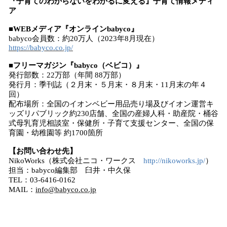
『子育てのわからないをわかるに変える』子育て情報メディ
ア
■WEBメディア『オンラインbabyco』
babyco会員数：約20万人（2023年8月現在）
https://babyco.co.jp/
■フリーマガジン『babyco（ベビコ）』
発行部数：22万部（年間 88万部）
発行月：季刊誌（２月末・５月末・８月末・11月末の年４
回）
配布場所：全国のイオンベビー用品売り場及びイオン運営キ
ッズリパブリック約230店舗、全国の産婦人科・助産院・桶谷
式母乳育児相談室・保健所・子育て支援センター、全国の保
育園・幼稚園等 約1700箇所
【お問い合わせ先】
NikoWorks（株式会社ニコ・ワークス
http://nikoworks.jp/
）
担当：babyco編集部 臼井・中久保
TEL：03-6416-0162
MAIL：
info@babyco.co.jp