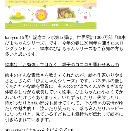
babyco 15周年記念コラボ第５弾は、世界累計1000万部『絵本
ぴよちゃんシリーズ』です。今年の春に20周年を迎えた大ロ
ングランヒット、絵本のぴよちゃんシリーズをご存知の方も
多いと思います。
絵本は「お勉強」ではなく、親子のココロを通わせるもの
絵本のそんな素敵さを教えてくれたのが、絵本作家いりやま
さとしさんの『ぴよちゃんシリーズ』です。パステルの優し
くあたたかな絵を背景に、主人公のぴよちゃんがさまざまな
体験をしながら成長していく絵本。ぴよちゃんは小さくてか
わいいだけじゃありません。いたずらしたり、失敗したり、
怖がったりと弱い部分も見せてくれて、その時々の表情がゆ
たかで魅力的！ 泣いたり笑ったり、落ち込んだりハッピー
になったりと、見ている子どもにも気持ちが伝わって絵本に
引き込まれていきます。
★Gakkenぴよちゃんえほん公式HP