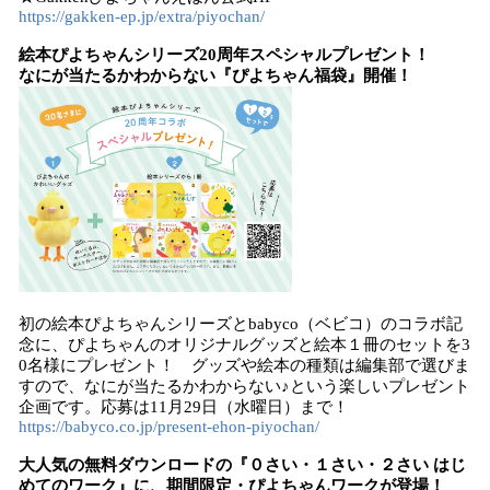
https://gakken-ep.jp/extra/piyochan/
絵本ぴよちゃんシリーズ20周年スペシャルプレゼント！
なにが当たるかわからない『ぴよちゃん福袋』開催！
初の絵本ぴよちゃんシリーズとbabyco（ベビコ）のコラボ記
念に、ぴよちゃんのオリジナルグッズと絵本１冊のセットを3
0名様にプレゼント！ グッズや絵本の種類は編集部で選びま
すので、なにが当たるかわからない♪という楽しいプレゼント
企画です。応募は11月29日（水曜日）まで！
https://babyco.co.jp/present-ehon-piyochan/
大人気の無料ダウンロードの『０さい・１さい・２さい はじ
めてのワーク』に、期間限定・ぴよちゃんワークが登場！