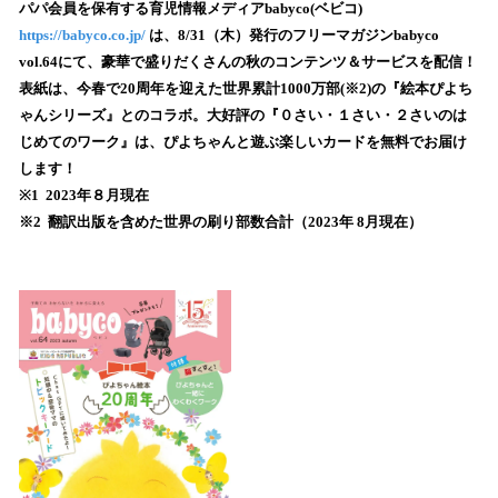
を
パパ会員を保有する育児情報メディアbabyco(ベビコ)
読
https://babyco.co.jp/
は、8/31（木）発行のフリーマガジンbabyco
み
vol.64にて、豪華で盛りだくさんの秋のコンテンツ＆サービスを配信！
込
表紙は、今春で20周年を迎えた世界累計1000万部(※2)の『絵本ぴよち
み
ゃんシリーズ』とのコラボ。大好評の『０さい・１さい・２さいのは
中
で
じめてのワーク』は、ぴよちゃんと遊ぶ楽しいカードを無料でお届け
す
します！
※1 2023年８月現在
※2 翻訳出版を含めた世界の刷り部数合計（2023年 8月現在）