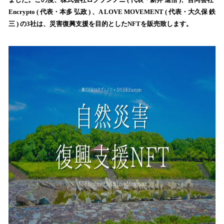
を
Encrypto ( 代表・本多 弘政 ) 、A LOVE MOVEMENT ( 代表・大久保 鉄
読
三 ) の3社は、災害復興支援を目的としたNFTを販売致します。
み
込
み
中
で
す