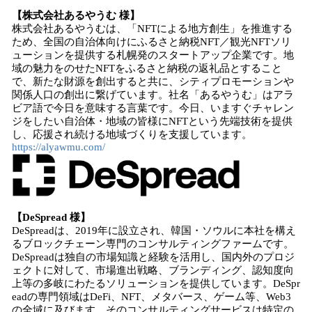
【株式会社あるやうむ 様】
株式会社あるやうむは、「NFTによる地方創生」を推進する
ため、全国の自治体向けにふるさと納税NFT／観光NFTソリ
ューションを提供する札幌発のスタートアップ企業です。地
域の魅力をのせたNFTをふるさと納税の返礼品とすること
で、新たな財源を創出すると共に、シティプロモーションや
関係人口の創出に繋げています。社名「あるやうむ」はアラ
ビア語で今日を意味する言葉です。今日、いますぐチャレン
ジをしたい自治体・地域の皆様にNFTという先端技術を提供
し、応援され続ける地域づくりを支援しています。
https://alyawmu.com/
【DeSpread 様】
DeSpreadは、2019年に設立され、韓国・ソウルに本社を構え
るブロックチェーン専門のコンサルティングファームです。
DeSpreadは独自の市場知識と経験を活用し、国内外のプロジ
ェクトに対して、市場進出戦略、ブランディング、認知度向
上等の多岐にわたるソリューションを提供しています。DeSpr
eadの専門領域はDeFi、NFT、メタバース、ゲーム等、Web3
の全域に及びます。そのコンサルティングサービスは特定の