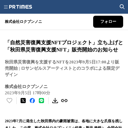
株式会社ロクブンノニ
フォロー
「自然災害復興支援NFTプロジェクト」立ち上げと
「秋田県災害復興支援NFT」販売開始のお知らせ
秋田県災害復興を支援するNFTを2023年9月5日17:00より販
売開始 | ロサンゼルスアーティストとのコラボによる限定デ
ザイン
株式会社ロクブンノニ
2023年9月5日 17時00分
い
い
ね
！
2023年7月に発生した秋田県内の豪雨被害は、各地に大きな爪痕を残し
数
ました。この度、株式会社ロクブンノニ ( 代表・新井 進悟 )、合同会社