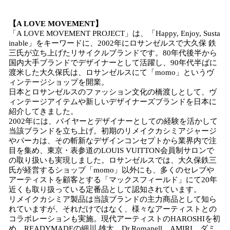
【A LOVE MOVEMENT】
「A LOVE MOVEMENT PROJECT」は、「Happy, Enjoy, Susta
inable」をキーワードに、2002年にロサンゼルスで大久保 鉄
三氏が立ち上げたリサイクルブランドです。80年代後半から
国内大手ブランドでデザイナーとして活躍し、90年代半ばに
渡米した大久保氏は、ロサンゼルスにて「momo」というヴ
ィンテージショップを開業。
日本とロサンゼルスのファッション文化の橋渡しとして、ヴ
ィンテージアイテムや新しいデザイナーズブランドを日本に
紹介してきました。
2002年には、バイヤーとデザイナーとしての経験を活かして
当該ブランドを立ち上げ。初期のリメイクカシミアジャージ
やパーカは、その斬新なデザインコンセプトから業界内で注
目を集め、東京・表参道のLOUIS VUITTON会員制サロンで
の取り扱いも実現しました。ロサンゼルスでは、大久保鉄三
氏が経営するショップ「momo」以外にも、多くのセレブや
アーティストを顧客とする「マックスフィールド」にて20年
近くも取り扱っている定番品として認知されています。
リメイクカシミア製品は当該ブランドの主力商品として知ら
れていますが、それだけではなく、様々なアーティストとの
コラボレーションも実施。現代アーティストのHAROSHIを初
め、READYMADEの細川 雄太、Dr.Romanell、AMIRI、ダミ