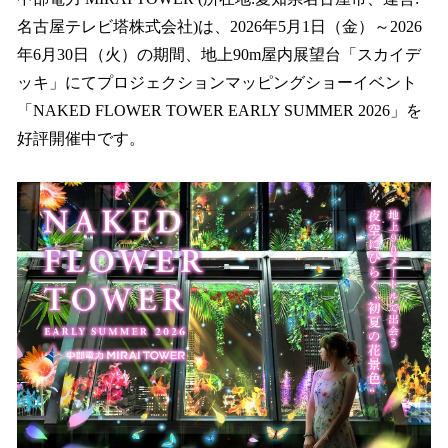
数
名古屋テレビ塔株式会社)は、2026年5月1日（金）～2026
を
年6月30日（火）の期間、地上90m屋内展望台「スカイデ
読
み
ッキ」にてプロジェクションマッピングショーイベント
込
「NAKED FLOWER TOWER EARLY SUMMER 2026」を
み
好評開催中です。
中
で
す