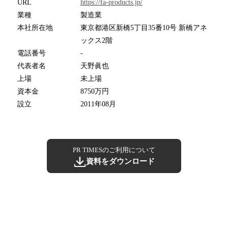
URL
https://fa-products.jp/
業種
製造業
本社所在地
東京都港区新橋5丁目35番10号 新橋アネ
ックス2階
電話番号
-
代表者名
天野眞也
上場
未上場
資本金
8750万円
設立
2011年08月
PR TIMESのご利用について
資料をダウンロード