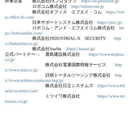
幹事企業 株式会社FAプロダクツ
https://fa-products.jp/
ロボコム株式会社
http://robotcom.jp
株式会社オフィス エフエイ・コム
https://ww
w.office-fa.com/
日本サポートシステム株式会社
https://jss1.jp/
ロボコム・アンド・エフエイコム株式会社
htt
ps://robotandfa.com/
株式会社INDUSTRIAL-X SECURITY
http
s://industrial-xs.jp/
株式会社SaaSis
https://saasis.jp/
公式パートナー ： 鹿島建設株式会社
https://www.kajima.
co.jp/
株式会社電通国際情報サービス
http
s://www.isid.co.jp/
日研トータルソーシング株式会社
http
s://www.nikken-totalsourcing.jp/
株式会社日立システムズ
https://www.hit
achi-systems.com/
ミツイワ株式会社
https://www.mi
tsuiwa.co.jp/