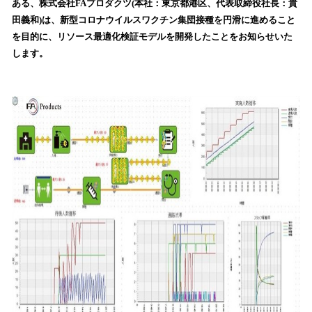
ある、株式会社FAプロダクツ(本社：東京都港区、代表取締役社長：貴
読
田義和)は、新型コロナウイルスワクチン集団接種を円滑に進めること
み
を目的に、リソース最適化検証モデルを開発したことをお知らせいた
込
します。
み
中
で
す