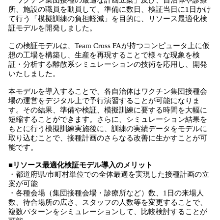
「ワクチン集団接種の最適な計画立案」及び、自治体や診療
所、施設の職員を動員して、準備に数日、検証当日に1日かけ
て行う「模擬訓練の負担軽減」を目的に、リソース最適化検
証モデルを開発しました。
この検証モデルは、Team Cross FAが持つコンピュータ上に仮
想の工場を構築し、生産を再現することで様々な現象を検
証・分析する離散系シミュレーションの技術を応用し、開発
いたしました。
本モデルを導入することで、各自治体はワクチン集団接種会
場の運営をデジタル上で予行演習することが可能になりま
す。その結果、準備や検証、模擬訓練に要する時間を大幅に
短縮することができます。さらに、シミュレーション結果を
もとに行う模擬訓練実施後に、訓練の実績データをモデルに
取り込むことで、接種計画のさらなる改善に生かすことが可
能です。
■リソース最適化検証モデル導入のメリット
・都道府県/市町村単位での全体最適を実現した接種計画の立
案が可能
・各種会場（集団接種会場・診療所など）数、1日の来場人
数、待合場所の広さ、スタッフの人数等を変更することで、
複数パターンをシミュレーションして、比較検討することが