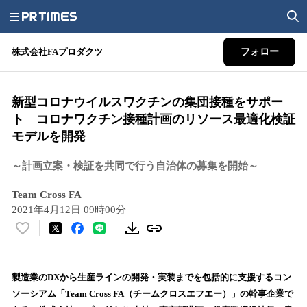
株式会社FAプロダクツ
フォロー
新型コロナウイルスワクチンの集団接種をサポー
ト コロナワクチン接種計画のリソース最適化検証
モデルを開発
～計画立案・検証を共同で行う自治体の募集を開始～
Team Cross FA
2021年4月12日 09時00分
い
い
ね
！
製造業のDXから生産ラインの開発・実装までを包括的に支援するコン
数
ソーシアム「Team Cross FA（チームクロスエフエー）」の幹事企業で
を