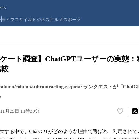
ES
ン
ライフスタイル
ビジネス
グルメ
スポーツ
ンケート調査】ChatGPTユーザーの実態
比較
/column/column/subcontracting-request/
ランクエストが「Chat
。
年11月25日 11時30分
い
い
ね
大する中で、ChatGPTがどのような理由で選ばれ、利用されて
！