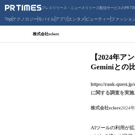
プレスリリース・ニュースリリース配信サービスのPR TIM
Top
テクノロジー
モバイル
アプリ
エンタメ
ビューティー
ファッショ
株式会社eclore
【2024年ア
Geminiとの
https://rank-quest.jp
に関する調査を実施
株式会社eclore
2024
AIツールの利用が拡