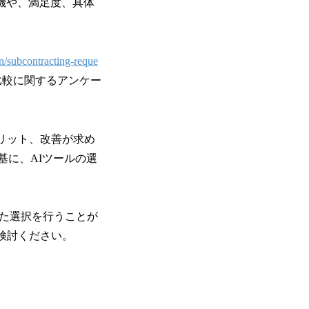
機や、満足度、具体
n/subcontracting-reque
の比較に関するアンケー
メリット、改善が求め
基に、AIツールの選
った選択を行うことが
ご検討ください。