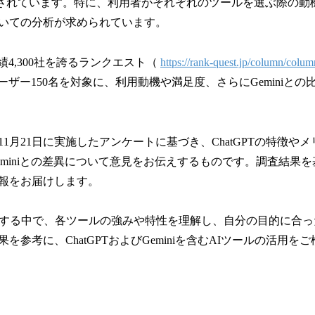
数
注目されています。特に、利用者がそれぞれのツールを選ぶ際の動
を
いての分析が求められています。
読
み
込
績4,300社を誇るランクエスト（
https://rank-quest.jp/column/colum
み
Tユーザー150名を対象に、利用動機や満足度、さらにGeminiと
中
で
す
年11月21日に実施したアンケートに基づき、ChatGPTの特徴や
eminiとの差異について意見をお伝えするものです。調査結果を
報をお届けします。
化する中で、各ツールの強みや特性を理解し、自分の目的に合
を参考に、ChatGPTおよびGeminiを含むAIツールの活用を