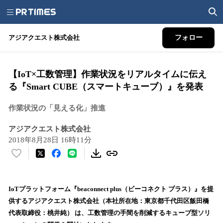
アジアクエスト株式会社
フォロー
【IoT×工数管理】作業状況をリアルタイムに伝え
る『Smart CUBE（スマートキューブ）』を発表
作業状況の「見える化」推進
アジアクエスト株式会社
2018年8月28日 16時11分
い
い
ね
！
IoTプラットフォーム『beaconnect plus（ビーコネクト プラス）』を提
数
供するアジアクエスト株式会社（本社所在地：東京都千代田区飯田橋
を
代表取締役：桃井純） は、工数管理の手間を削減するキューブ型ソリ
読