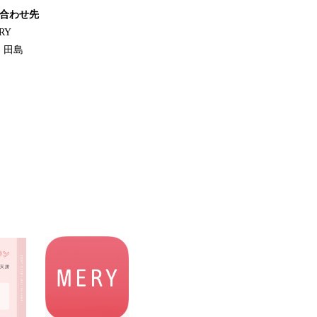
い合わせ先
RY
 田島