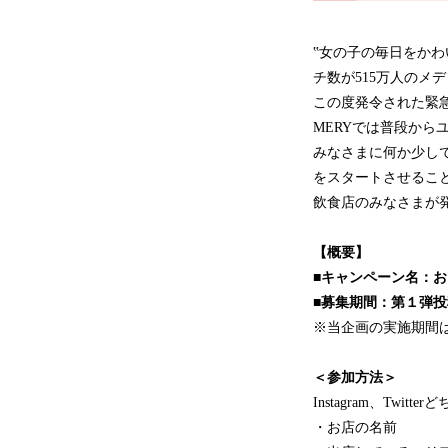
‟女の子の毎日をかわ
チ数が515万人のメ
この度発令された緊
MERYでは普段か
みなさまに何か少し
をスタートさせるこ
飲食店のみなさまが発
【概要】
■キャンペーン名：
■募集期間：第１弾投
※当企画の実施期間
＜参加方法＞
Instagram、Tw
・お店の名前