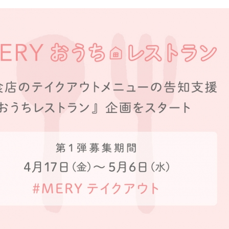
み
込
み
中
で
す