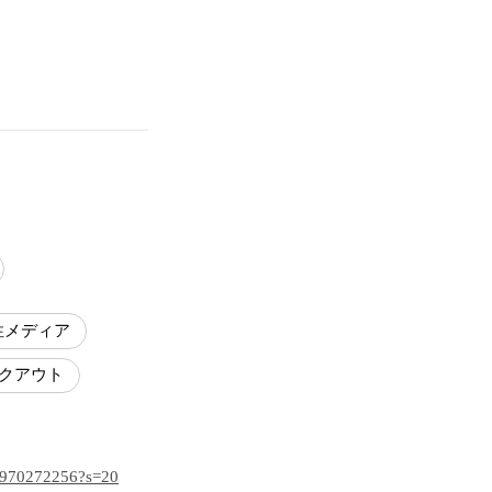
性メディア
イクアウト
81970272256?s=20