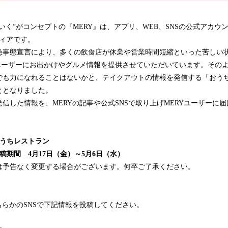
いく“がコンセプトの『MERY』は、アプリ、WEB、SNSの公式アカウ
ディアです。
急事態宣言により、多くの飲食店が休業や営業時間短縮といった苦しい
らユーザーにお出かけやグルメ情報を提供させていただいています。その
でも力になれることはないかと、テイクアウトの情報を発信する「おう
ととなりました。
信した情報を、MERYの記事や公式SNSで取り上げMERYユーザーに
おうちレストラン
稿期間 4月17日（金）～5月6日（水）
は予告なく変更する場合がございます。何卒ご了承ください。
itterどちらかのSNSで下記情報を投稿してください。