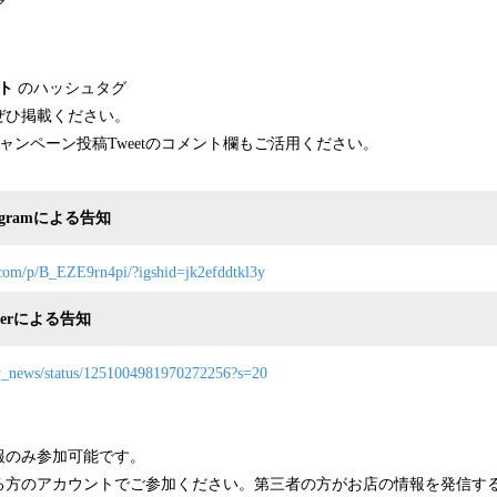
ア
ト
のハッシュタグ
ぜひ掲載ください。
RYのキャンペーン投稿Tweetのコメント欄もご活用ください。
agramによる告知
.com/p/B_EZE9rn4pi/?igshid=jk2efddtkl3y
tterによる告知
ery_news/status/1251004981970272256?s=20
報のみ参加可能です。
る方のアカウントでご参加ください。第三者の方がお店の情報を発信す