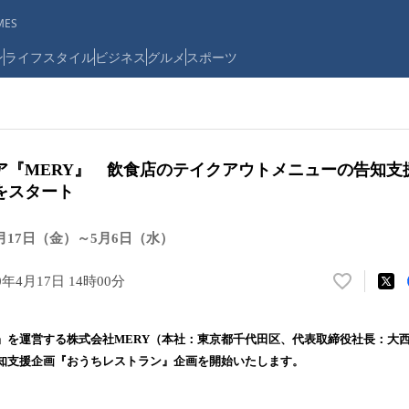
ES
ン
ライフスタイル
ビジネス
グルメ
スポーツ
ア『MERY』 飲食店のテイクアウトメニューの告知支
をスタート
月17日（金）～5月6日（水）
0年4月17日 14時00分
い
い
ね
Y』を運営する株式会社MERY（本社：東京都千代田区、代表取締役社長：大西
！
知支援企画『おうちレストラン』企画を開始いたします。
数
を
読