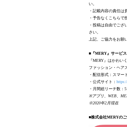
い。
・記載内容の責任は
・予告なくこちらで
・投稿は自由でござ
さい。
上記、ご協力をお願
■『MERY』サービ
『MERY』はかわい
ファッション・ヘア
・配信形式：スマートフ
・公式サイト：
https:
・月間総リーチ数：51
※アプリ、WEB、MERY
※2020年2月現在
■株式会社MERYの