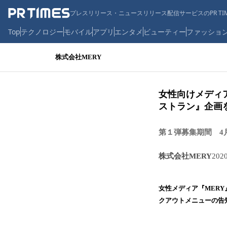
プレスリリース・ニュースリリース配信サービスのPR TIM
Top
テクノロジー
モバイル
アプリ
エンタメ
ビューティー
ファッショ
株式会社MERY
女性向けメディ
ストラン』企画
第１弾募集期間 4
株式会社MERY
202
女性メディア『MER
クアウトメニューの告