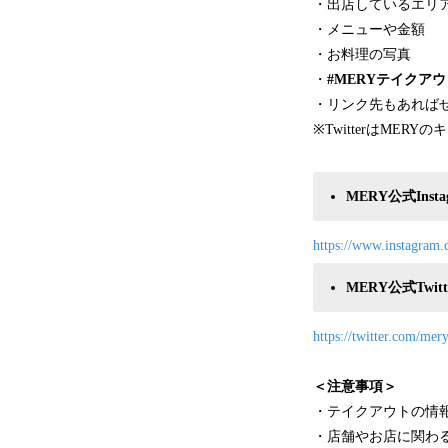
・出店しているエリ
・メニューや金額
・お料理の写真
・
#MERYテイクアウ
・リンク先もあれば
※TwitterはME
MERY公式Inst
https://www.instagram
MERY公式Twi
https://twitter.com/m
＜注意事項＞
・テイクアウトの情
・店舗やお店に関わ