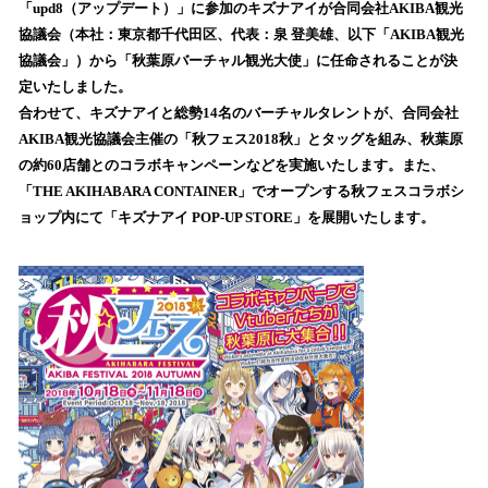
を
「upd8（アップデート）」に参加のキズナアイが合同会社AKIBA観光
読
協議会（本社：東京都千代田区、代表：泉 登美雄、以下「AKIBA観光
み
協議会」）から「秋葉原バーチャル観光大使」に任命されることが決
込
定いたしました。
み
合わせて、キズナアイと総勢14名のバーチャルタレントが、合同会社
中
で
AKIBA観光協議会主催の「秋フェス2018秋」とタッグを組み、秋葉原
す
の約60店舗とのコラボキャンペーンなどを実施いたします。また、
「THE AKIHABARA CONTAINER」でオープンする秋フェスコラボシ
ョップ内にて「キズナアイ POP-UP STORE」を展開いたします。