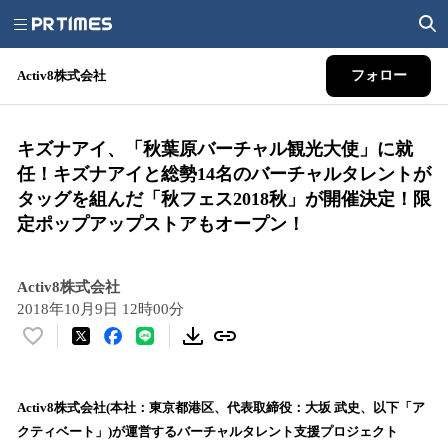
Activ8株式会社
フォロー
キズナアイ、「秋葉原バーチャル観光大使」に就
任！キズナアイと総勢14名のバーチャルタレントが
タッグを組んだ「秋フェス2018秋」が開催決定！限
定ポップアップストアもオープン！
Activ8株式会社
2018年10月9日 12時00分
い
い
ね
！
Activ8株式会社(本社：東京都港区、代表取締役：大坂 武史、以下「ア
数
クティベート」)が運営するバーチャルタレント支援プロジェクト