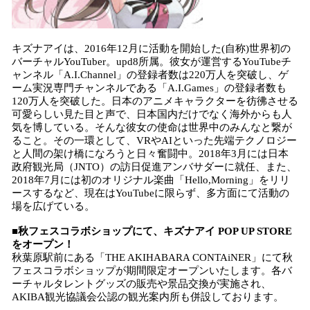
キズナアイは、2016年12月に活動を開始した(自称)世界初の
バーチャルYouTuber。upd8所属。彼女が運営するYouTubeチ
ャンネル「A.I.Channel」の登録者数は220万人を突破し、ゲ
ーム実況専門チャンネルである「A.I.Games」の登録者数も
120万人を突破した。日本のアニメキャラクターを彷彿させる
可愛らしい見た目と声で、日本国内だけでなく海外からも人
気を博している。そんな彼女の使命は世界中のみんなと繋が
ること。その一環として、VRやAIといった先端テクノロジー
と人間の架け橋になろうと日々奮闘中。2018年3月には日本
政府観光局（JNTO）の訪日促進アンバサダーに就任、また、
2018年7月には初のオリジナル楽曲「Hello,Morning」をリリ
ースするなど、現在はYouTubeに限らず、多方面にて活動の
場を広げている。
■秋フェスコラボショップにて、キズナアイ POP UP STORE
をオープン！
秋葉原駅前にある「THE AKIHABARA CONTAiNER」にて秋
フェスコラボショップが期間限定オープンいたします。各バ
ーチャルタレントグッズの販売や景品交換が実施され、
AKIBA観光協議会公認の観光案内所も併設しております。