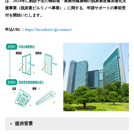
数
は、2024年に創設予定の補助金「業務用建築物の脱炭素改修加速化支
を
援事業（脱炭素ビルリノベ事業）」に関する、申請サポートの事前受
読
付を開始いたします。
み
込
申込URL：
https://kyoukan1.jp/contact/
み
中
で
す
提供背景