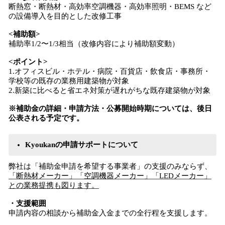
断熱窓・断熱材・高効率空調機器・高効率照明・BEMS など
の設備導入を目的とした改修工事
<補助額>
補助率1/2〜1/3相当（改修内容により補助額変動）
<ポイント>
1.オフィスビル・ホテル・病院・百貨店・飲食店・事務所・
学校等の既存の​​業務用建築物が対象
2.新築に比べると省エネ対策が遅れがちな既存建築物が対象
※補助金の詳細・申請方法・公募開始時期については、後日
公表される予定です。
Kyoukanの申請サポートについて
弊社は「補助金申請を希望する事業者」の支援のみならず、
「断熱材メーカー」「空調機器メーカー」「LEDメーカー」
との業務提携も図ります。
・支援範囲
申請内容の相談から補助金入金までの全行程を支援します。