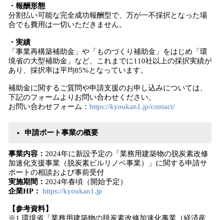
・報酬形態
分割払い可能な完全成功報酬型で、万が一不採択となった場
合でも費用は一切いただきません。
・実績
「事業再構築補助金」や「ものづくり補助金」をはじめ「環
境省の大型補助金」など、これまでに110社以上の採択実績が
あり、採択率は平均85%となっています。
補助金に関するご質問や申請支援のお申し込みについては、
下記のフォームよりお問い合わせください。
お問い合わせフォーム：
https://kyoukan1.jp/contact/
申請ポート事業の概要
事業内容：
2024年に新設予定の「業務用建築物の脱炭素改修
加速化支援事業（脱炭素ビルリノベ事業）」に関する申請サ
ポートの相談および事前受付
実施期間：
2024年春頃（開始予定）
企業HP：
https://kyoukan1.jp
【参考資料】
※1 環境省「業務用建築物の脱炭素改修加速化事業（経済産