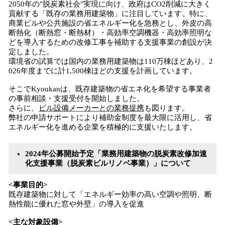
2050年の"脱炭素社会"実現に向け、政府はCO2削減に大きく
貢献する「既存の業務用建築物」に注目しています。特に、
商業ビルや公共施設の省エネルギー化を急務とし、外皮の高
断熱化（断熱窓・断熱材）・高効率空調機器・高効率照明な
どを導入するための改修工事を補助する支援事業の創設が決
定しました。
環境省の試算では国内の業務用建築物は110万棟ほどあり、2
026年度までに計1,500棟ほどの支援を計画しています。
そこでKyoukanは、既存建築物の省エネ化を希望する事業者
の事前相談・支援受付を開始しました。
さらに、
ビル設備メーカーとの業務提携
も図ります。
弊社の申請サポートにより補助金制度を最大限に活用し、省
エネルギー化を進める企業を積極的に支援いたします。
2024年公募開始予定「業務用建築物の脱炭素改修加速
化支援事業（脱炭素ビルリノベ事業）」について
<事業目的>
既存建築物に対して「エネルギー効率の高い空調や照明、断
熱性能に優れた窓や外壁」の導入を促進
<主な対象設備>