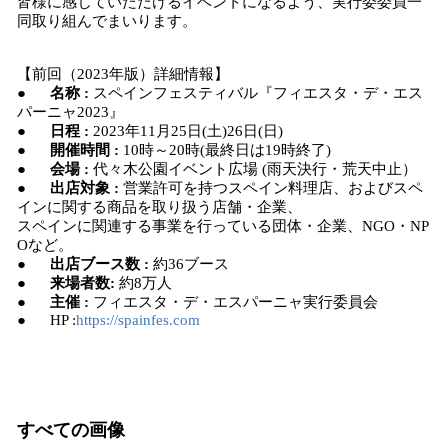
皆様に感じていただけるイベントになるよう、実行委委員一
同取り組んでまいります。
【前回（2023年版）詳細情報】
●
名称 :
スペインフェスティバル『フィエスタ・デ・エス
パーニャ2023』
●
日程 :
2023年11月25日(土)26日(日)
●
開催時間 :
10時～20時(最終日は19時終了)
●
会場 :
代々木公園イベント広場 (雨天決行・荒天中止）
●
出店対象 :
営業許可を持つスペイン料理店、およびスペ
インに関する商品を取り扱う店舗・企業、
スペインに関連する事業を行っている団体・企業、NGO・NP
Oなど。
●
出店ブース数 :
約36ブース
●
来場者数:
約8万人
●
主催 :
フィエスタ・デ・エスパーニャ実行委員会
● HP :
https://spainfes.com
すべての画像