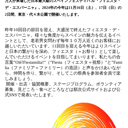
数
万人が来場した日本最大級のスペインフェスティバ ル『フィエスタ・
を
デ・エスパーニャ』。2024年の今年は11月16日（土）、17日（日）の
読
2日間、東京・代々木公園で開催いたします。
み
込
昨年10回目の節目を迎え、大盛況で終えたフィエスタ・デ・
み
エスパーニャ。様々な角度からスペインの魅力を伝えるイベ
中
ントとして、老若男女問わず毎年１０万人近くのお客様にお
で
越しいただいています。11回目を迎える今年はよりスペイン
す
と日本の繋がりを深め、フィエスタ（＝お祭り）として楽し
んでいただけるイベントを目指してまいります。私たちの合
言葉”Olé!Fiestamilia!”（”Fiesta（フィエスタ＝祝祭）”と”Fami
lia（ファミリア＝ファミリー）の造語）と声をかけあいなが
ら、仲間を作り、繋がり、そしてこの祭典を参加者全員で楽
しみましょう。
開催・出店・協賛概要、ステージプログラム、ボランティア
募集、見どころ・食べどころなどは順次公式サイトおよび公
式SNSで発表いたします。