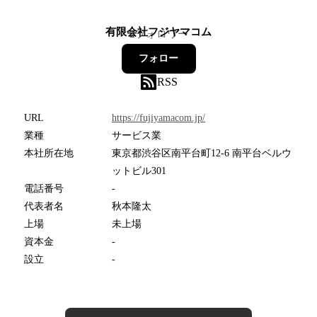
有限会社フジヤマコム
2
フォロワー
フォロー
RSS
URL
https://fujiyamacom.jp/
業種
サービス業
本社所在地
東京都渋谷区南平台町12-6 南平台ベルウ
ットビル301
電話番号
-
代表者名
秋本隆太
上場
未上場
資本金
-
設立
-