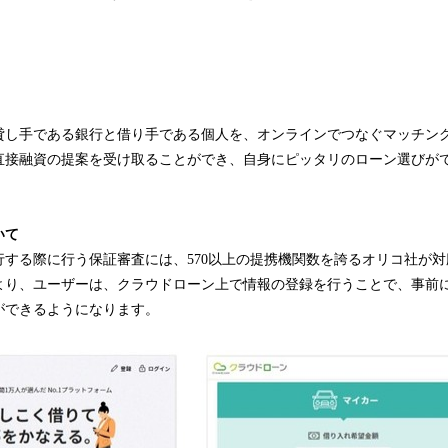
読
み
込
み
中
で
貸し手である銀行と借り手である個人を、オンラインでつなぐマッチン
す
直接融資の提案を受け取ることができ、自身にピッタリのローン選びが
いて
行する際に行う保証審査には、570以上の提携機関数を誇るオリコ社が
より、ユーザーは、クラウドローン上で情報の登録を行うことで、事前
ができるようになります。