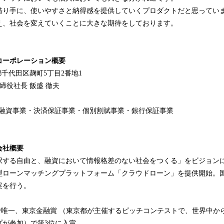
借り手に、使いやすさと納得感を提供していくプロダクトだと思ってい
え、社会を変えていくことに大きな期待をしております。
コーポレーション概要
千代田区麹町5丁目2番地1
役社長 飯盛 徹夫
融資事業・決済保証事業・個別割賦事業・銀行保証事業
会社概要
する自由と、融資において情報格差のない社会をつくる」をビジョンに掲
型ローンマッチングプラットフォーム「クラウドローン」を提供開始。国
案を行う。
企業で唯一、東京金融賞 （東京都が主催するピッチコンテストで、世界中か
プが参加）で第3位に入賞。