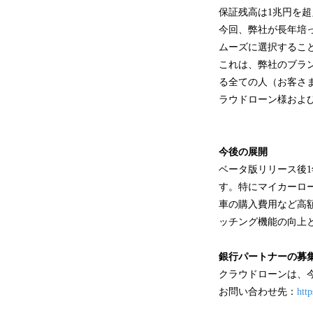
保証残高は1兆円を
今回、弊社が長年培
ムーズに選択するこ
これは、弊社のブラ
る全ての人（お客さ
ラウドローン様およ
今後の展開
ベータ版リリース後1
す。特にマイカーロ
車の購入費用など高
ッチング機能の向上
銀行パートナーの募
クラウドローンは、
お問い合わせ先：
http