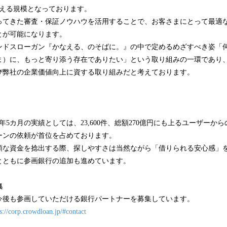
超える規模となっております。
ってきた審査・保証ノウハウを活用することで、お客さまにとって最適
とが可能になります。
ンドスローガン『かなえる、のそばに。』の中で定めるめざすべき姿「
ま）に、もっと寄り添う存在でありたい」という取り組みの一環であり
び弊社の企業価値向上に資する取り組みだと考えております。
年5カ月の実績としては、23,600件、総額270億円にも上るユーザーか
ーンの依頼が首位を占めております。
額な資金を捻出する際、探しやすさは当然ながら「借りられる安心感」
とともに参画銀行の追加も進めています。
集
今後も参画していただける銀行パートナーを募集しています。
s://corp.crowdloan.jp/#contact