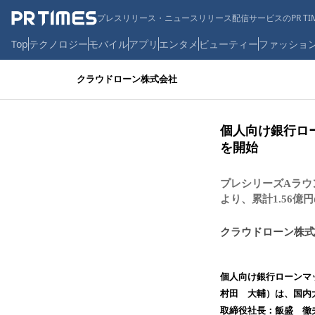
プレスリリース・ニュースリリース配信サービスのPR TIM
Top
テクノロジー
モバイル
アプリ
エンタメ
ビューティー
ファッショ
クラウドローン株式会社
個人向け銀行ロ
を開始
プレシリーズAラウン
より、累計1.56億
クラウドローン株式
個人向け銀行ローンマ
村田 大輔）は、国内
取締役社長：飯盛 徹