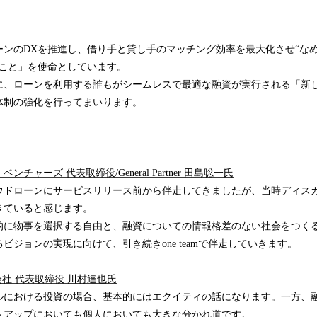
ーンのDXを推進し、借り手と貸し手のマッチング効率を最大化させ“な
ること」を使命としています。
に、ローンを利用する誰もがシームレスで最適な融資が実行される「新
体制の強化を行ってまいります。
チャーズ 代表取締役/General Partner 田島聡一氏
ウドローンにサービスリリース前から伴走してきましたが、当時ディス
きていると感じます。
的に物事を選択する自由と、融資についての情報格差のない社会をつく
ビジョンの実現に向けて、引き続きone teamで伴走していきます。
d株式会社 代表取締役 川村達也氏
ルにおける投資の場合、基本的にはエクイティの話になります。一方、
トアップにおいても個人においても大きな分かれ道です。