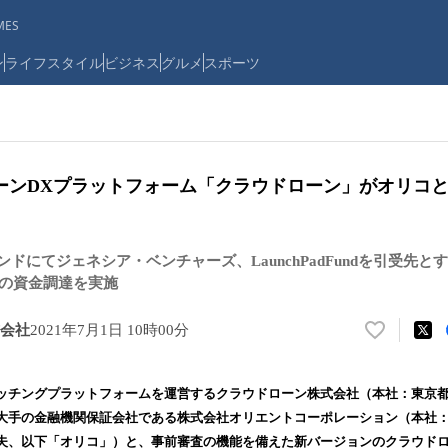
ES
ン
ライフスタイル
ビジネス
グルメ
スポーツ
ーンDXプラットフォーム「クラウドローン」がオリコ
ドにてジェネシア・ベンチャーズ、LaunchPadFundを引受先
円の資金調達を実施
会社
2021年7月1日 10時00分
い
い
ね
ッチングプラットフォームを運営するクラウドローン株式会社（本社：東京
！
大手の金融機関保証会社である株式会社オリエントコーポレーション（本社
数
夫、以下「オリコ」）と、事前審査の機能を備えた新バージョンのクラウド
を