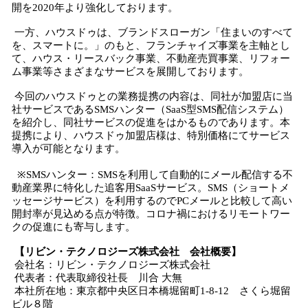
開を2020年より強化しております。
一方、ハウスドゥは、ブランドスローガン「住まいのすべて
を、スマートに。」のもと、フランチャイズ事業を主軸とし
て、ハウス・リースバック事業、不動産売買事業、リフォー
ム事業等さまざまなサービスを展開しております。
今回のハウスドゥとの業務提携の内容は、同社が加盟店に当
社サービスであるSMSハンター（SaaS型SMS配信システム）
を紹介し、同社サービスの促進をはかるものであります。本
提携により、ハウスドゥ加盟店様は、特別価格にてサービス
導入が可能となります。
※SMSハンター：SMSを利用して自動的にメール配信する不
動産業界に特化した追客用SaaSサービス。SMS（ショートメ
ッセージサービス）を利用するのでPCメールと比較して高い
開封率が見込める点が特徴。コロナ禍におけるリモートワー
クの促進にも寄与します。
【リビン・テクノロジーズ株式会社 会社概要】
会社名：リビン・テクノロジーズ株式会社
代表者：代表取締役社長 川合 大無
本社所在地：東京都中央区日本橋堀留町1-8-12 さくら堀留
ビル８階