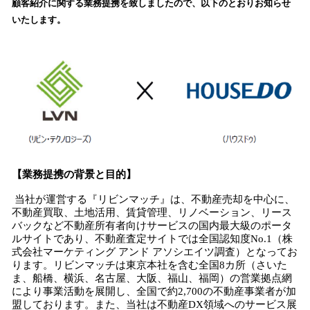
顧客紹介に関する業務提携を致しましたので、以下のとおりお知らせ
み
いたします。
中
で
す
【業務提携の背景と目的】
当社が運営する『リビンマッチ』は、不動産売却を中心に、
不動産買取、土地活用、賃貸管理、リノベーション、リース
バックなど不動産所有者向けサービスの国内最大級のポータ
ルサイトであり、不動産査定サイトでは全国認知度No.1（株
式会社マーケティング アンド アソシエイツ調査）となってお
ります。リビンマッチは東京本社を含む全国8カ所（さいた
ま、船橋、横浜、名古屋、大阪、福山、福岡）の営業拠点網
により事業活動を展開し、全国で約2,700の不動産事業者が加
盟しております。また、当社は不動産DX領域へのサービス展