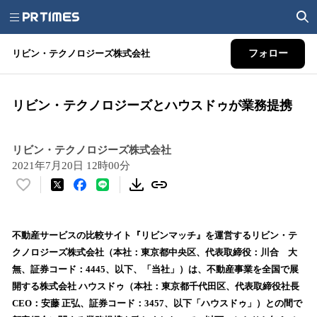
リビン・テクノロジーズ株式会社
フォロー
リビン・テクノロジーズとハウスドゥが業務提携
リビン・テクノロジーズ株式会社
2021年7月20日 12時00分
い
い
ね
！
不動産サービスの比較サイト『リビンマッチ』を運営するリビン・テ
数
クノロジーズ株式会社（本社：東京都中央区、代表取締役：川合 大
を
無、証券コード：4445、以下、「当社」）は、不動産事業を全国で展
読
開する株式会社 ハウスドゥ（本社：東京都千代田区、代表取締役社長
み
CEO：安藤 正弘、証券コード：3457、以下「ハウスドゥ」）との間で
込