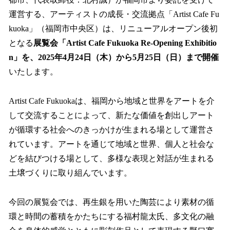
を
運営する、アーティストの成長・交流拠点「Artist Cafe Fu
読
み
kuoka」（福岡市中央区）は、リニューアルオープン後初
込
となる
展覧会「Artist Cafe Fukuoka Re-Opening Exhibitio
み
n」を、2025年4月24日（木）から5月25日（日）まで開催
中
で
いたします。
す
Artist Cafe Fukuokaは、福岡から地域と世界をアートを介
して交流することによって、新たな価値を創出しアート
が循環する社会へのきっかけが生まれる場として運営さ
れています。アートを通じて地域と世界、個人と社会な
どを結びつける場として、多様な表現と対話が生まれる
土壌づくりに取り組んでいます。
今回の展覧会では、再生銀を用いた陶芸により素材の循
環と時間の蓄積をかたちにする福村龍太氏、多文化の融