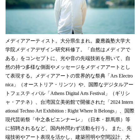
メディアアーティスト。大分県生まれ。慶應義塾大学大
学院メディアデザイン研究科修了。「自然はメディアで
ある」をコンセプトに、光や音の先端技術を用いて、自
然の持つ多様な側面やメッセージをメディアアートとし
て表現する。メディアアートの世界的な祭典「Ars Electro
nica」（オーストリア・リンツ）や、国際なデジタルアー
トフェスティバル「Athens Digital Arts Festival」（ギリシ
ャ・アテネ）、台湾国立美術館で開催された「2024 Intern
ational Techno Art Exhibition : Right Where It Belongs」、国際
現代芸術祭「中之条ビエンナーレ」（日本・群馬県）等
に招聘されるなど、国内外問わず活動を行う。 また、先
端技術やアート表現を活かし、建築照明や空間設計、大