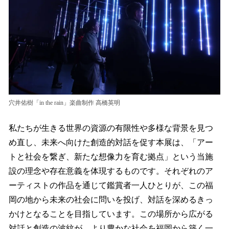
穴井佑樹「in the rain」楽曲制作 高橋英明
私たちが生きる世界の資源の有限性や多様な背景を見つ
め直し、未来へ向けた創造的対話を促す本展は、「アー
トと社会を繋ぎ、新たな想像力を育む拠点」という当施
設の理念や存在意義を体現するものです。それぞれのア
ーティストの作品を通じて鑑賞者一人ひとりが、この福
岡の地から未来の社会に問いを投げ、対話を深めるきっ
かけとなることを目指しています。この場所から広がる
対話と創造の波紋が、より豊かな社会を福岡から築く一