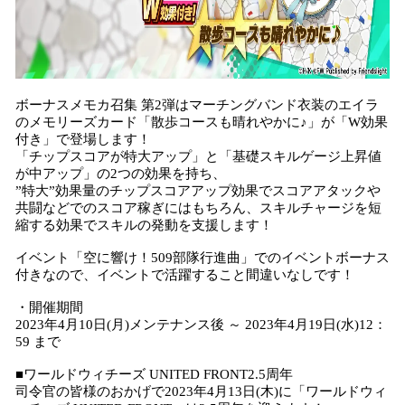
ボーナスメモカ召集 第2弾はマーチングバンド衣装のエイラ
のメモリーズカード「散歩コースも晴れやかに♪」が「W効果
付き」で登場します！
「チップスコアが特大アップ」と「基礎スキルゲージ上昇値
が中アップ」の2つの効果を持ち、
”特大”効果量のチップスコアアップ効果でスコアアタックや
共闘などでのスコア稼ぎにはもちろん、スキルチャージを短
縮する効果でスキルの発動を支援します！
イベント「空に響け！509部隊行進曲」でのイベントボーナス
付きなので、イベントで活躍すること間違いなしです！
・開催期間
2023年4月10日(月)メンテナンス後 ～ 2023年4月19日(水)12：
59 まで
■ワールドウィチーズ UNITED FRONT2.5周年
司令官の皆様のおかげで2023年4月13日(木)に「ワールドウィ