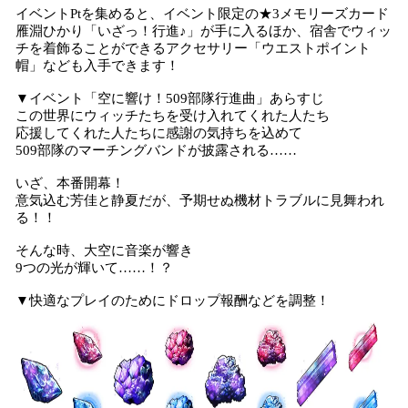
イベントPtを集めると、イベント限定の★3メモリーズカード
雁淵ひかり「いざっ！行進♪」が手に入るほか、宿舎でウィッ
チを着飾ることができるアクセサリー「ウエストポイント
帽」なども入手できます！
▼イベント「空に響け！509部隊行進曲」あらすじ
この世界にウィッチたちを受け入れてくれた人たち
応援してくれた人たちに感謝の気持ちを込めて
509部隊のマーチングバンドが披露される……
いざ、本番開幕！
意気込む芳佳と静夏だが、予期せぬ機材トラブルに見舞われ
る！！
そんな時、大空に音楽が響き
9つの光が輝いて……！？
▼快適なプレイのためにドロップ報酬などを調整！