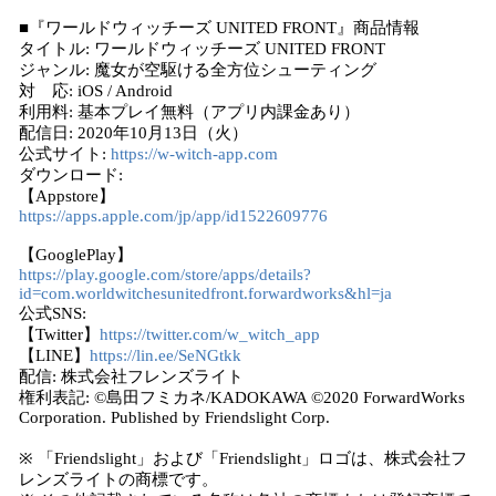
■『ワールドウィッチーズ UNITED FRONT』商品情報
タイトル: ワールドウィッチーズ UNITED FRONT
ジャンル: 魔女が空駆ける全方位シューティング
対 応: iOS / Android
利用料: 基本プレイ無料（アプリ内課金あり）
配信日: 2020年10月13日（火）
公式サイト:
https://w-witch-app.com
ダウンロード:
【Appstore】
https://apps.apple.com/jp/app/id1522609776
【GooglePlay】
https://play.google.com/store/apps/details?
id=com.worldwitchesunitedfront.forwardworks&hl=ja
公式SNS:
【Twitter】
https://twitter.com/w_witch_app
【LINE】
https://lin.ee/SeNGtkk
配信: 株式会社フレンズライト
権利表記: ©島田フミカネ/KADOKAWA ©2020 ForwardWorks
Corporation. Published by Friendslight Corp.
※ 「Friendslight」および「Friendslight」ロゴは、株式会社フ
レンズライトの商標です。