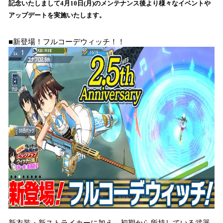
記念いたしまして4月10日(月)のメンテナンス後より様々なイベントや
み
アップデートを実施いたします。
込
み
中
■新登場！フルコーデウィッチ！！
で
す