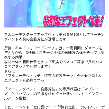
フルコーデステップアップウィッチ召集第1弾としてマーチン
グバンド衣装の宮藤芳佳が登場します！
所持スキル「フォワードマーチ」は、一定範囲にダメージを
与えながら、3秒毎にステージ全体の敵味方の弾をチップに変
換する効果！
攻防一体の範囲攻撃とチップ変換でのスコア稼ぎで共闘やス
コアアタックで活躍します！
さらに！
「フルコーデウィッチ」特有の衣装テーマに合わせた新しい
エフェクトも必見ですっ！
「マーチングバンド 宮藤芳佳」の専用武器は「Wブレイ
ズ」と「バブル」の特徴を併せ持った新ショット「インフェ
ルノ」を搭載！
また、イベント「空に響け！509部隊行進曲」でのイベントボ