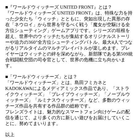
■『ワールドウィッチーズ UNITED FRONT』とは？
『ワールドウィッチーズ UNITED FRONT』は、特殊な力を持
った少女たち「ウィッチ」とともに、突如出現した異形の存
在「ネウロイ」から世界を守るべく戦う「魔女が空駆ける全
方位シューティング」ゲームアプリです。シリーズの垣根を
超え、世界中のウィッチたちが集結するオリジナルストーリ
ーや迫力の360°全方位シューティングバトル、最大4人でつな
がるリアルタイムのマルチプレイバトルが楽しめます。プレ
イヤーはウィッチとの絆を深めながら、新部隊である第509統
合戦闘航空団の司令官として、世界の危機に立ち向かいま
す。
■「ワールドウィッチーズ」とは？
「ワールドウィッチーズ」とは、島田フミカネと
KADOKAWAによるメディアミックス作品であり、「ストラ
イクウィッチーズ」「ブレイブウィッチーズ」「ノーブルウ
ィッチーズ」「ルミナスウィッチーズ」など、多数のウィッ
チーズ作品を共有する作品群の総称です。
フレンズライトは、魅力的なスマートフォン向けゲームの配
信を通じて、より多くの方に新しい遊びをお届けしていくこ
とに、努めてまいります。
以上